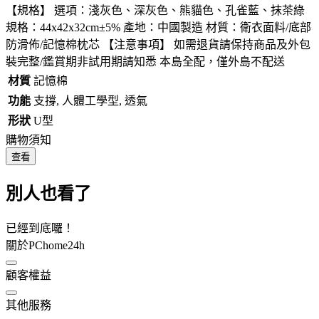
【規格】 選項：淺灰色、深灰色、熊貓色、孔雀藍、抹茶綠
規格：44x42x32cm±5% 產地：中國製造 材質：衛衣面料/底部
防滑佈/記憶棉枕芯 【注意事項】 如需退貨請保持商品及外包
裝完整/鑑賞期非試用期請知悉 本島全配，僅外島不配送
材質
記憶棉
功能
支撐, 人體工學型, 透氣
形狀
U型
購物須知
查看
別人也看了
已經到底囉！
關於PChome24h
顧客權益
其他服務