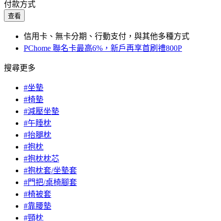
付款方式
查看
信用卡、無卡分期、行動支付，與其他多種方式
PChome 聯名卡最高6%，新戶再享首刷禮800P
搜尋更多
#坐墊
#椅墊
#減壓坐墊
#午睡枕
#抬腿枕
#抱枕
#抱枕枕芯
#抱枕套/坐墊套
#門把/桌椅腳套
#椅被套
#靠腰墊
#頸枕