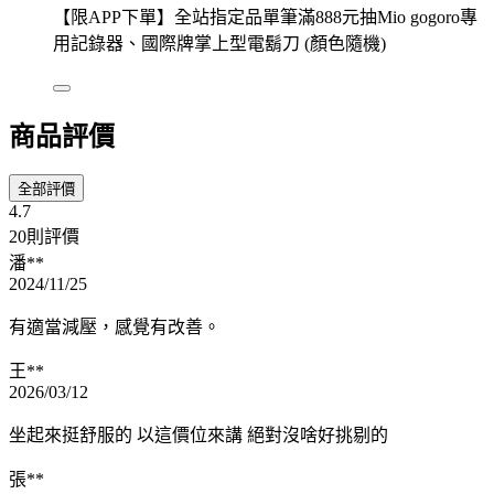
【限APP下單】全站指定品單筆滿888元抽Mio gogoro專
用記錄器、國際牌掌上型電鬍刀 (顏色隨機)
商品評價
全部評價
4.7
20則評價
潘**
2024/11/25
有適當減壓，感覺有改善。
王**
2026/03/12
坐起來挺舒服的 以這價位來講 絕對沒啥好挑剔的
張**