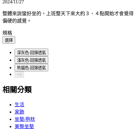
2024/11/27
整體來說蠻好坐的，上班整天下來大約３、４點開始才會覺得
偏硬的感覺。
規格
選擇
深灰色-回彈透氣
淺灰色-回彈透氣
熊貓色-回彈透氣
+2
相關分類
生活
家飾
坐墊/抱枕
美臀坐墊