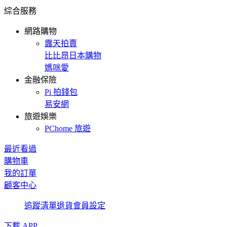
綜合服務
網路購物
露天拍賣
比比昂日本購物
媽咪愛
金融保險
Pi 拍錢包
易安網
旅遊娛樂
PChome 旅遊
最近看過
購物車
我的訂單
顧客中心
追蹤清單
退貨
會員設定
下載 APP