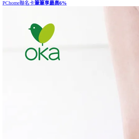
PChome聯名卡
筆筆享最高
6%