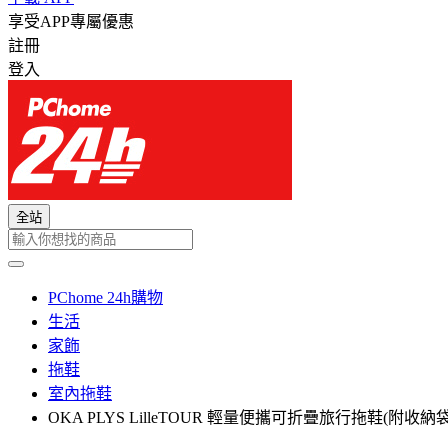
享受APP專屬優惠
註冊
登入
全站
PChome 24h購物
生活
家飾
拖鞋
室內拖鞋
OKA PLYS LilleTOUR 輕量便攜可折疊旅行拖鞋(附收納