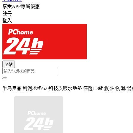
享受APP專屬優惠
註冊
登入
全站
半島良品 刮泥地墊/5.0科技皮吸水地墊 任選1-3組(防油/防滑/陽