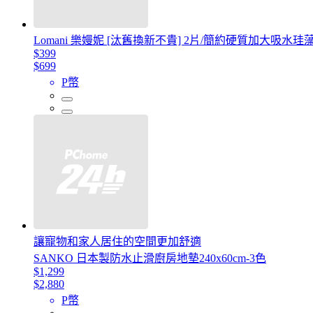
Lomani 樂嫚妮 [汰舊換新不貴] 2片/簡約硬質加大吸水
$399
$699
P幣
讓寵物和家人居住的空間更加舒適
SANKO 日本製防水止滑廚房地墊240x60cm-3色
$1,299
$2,880
P幣