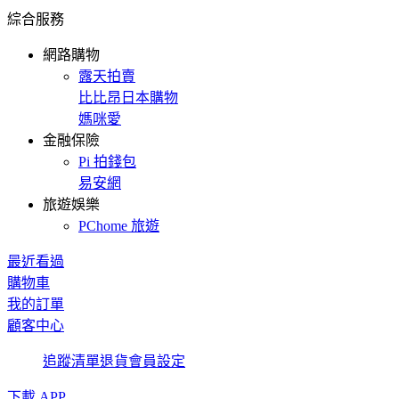
綜合服務
網路購物
露天拍賣
比比昂日本購物
媽咪愛
金融保險
Pi 拍錢包
易安網
旅遊娛樂
PChome 旅遊
最近看過
購物車
我的訂單
顧客中心
追蹤清單
退貨
會員設定
下載 APP