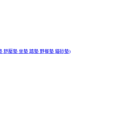
墊 舒壓墊 坐墊 踏墊 野餐墊 貓砂墊)