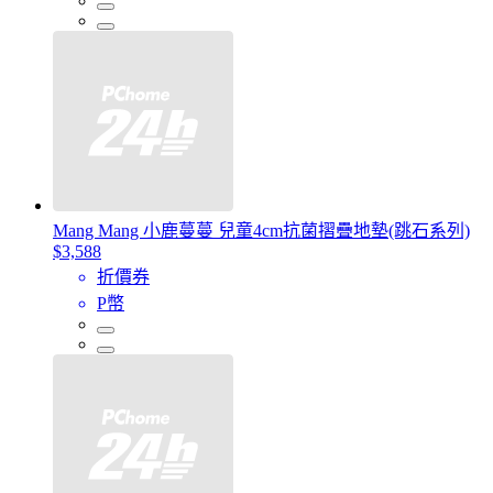
Mang Mang 小鹿蔓蔓 兒童4cm抗菌摺疊地墊(跳石系列)
$3,588
折價券
P幣