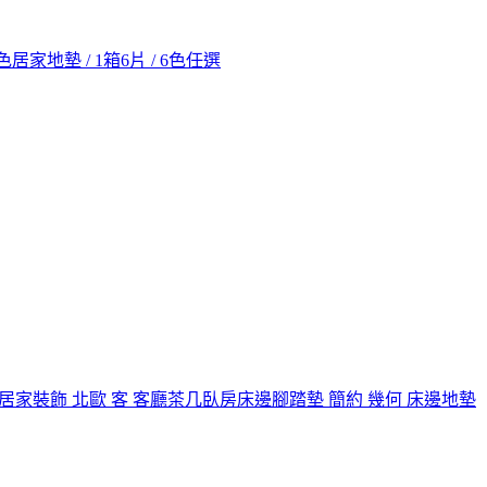
 雙色居家地墊 / 1箱6片 / 6色任選
 居家裝飾 北歐 客 客廳茶几臥房床邊腳踏墊 簡約 幾何 床邊地墊