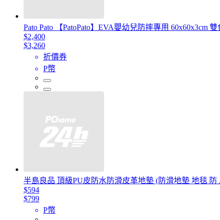
Pato Pato 【PatoPato】EVA嬰幼兒防摔專用 60x60x3cm
$2,400
$3,260
折價券
P幣
半島良品 頂級PU皮防水防滑皮革地墊 (防滑地墊 地毯 防
$594
$799
P幣