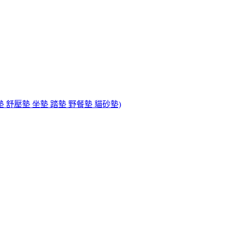
墊 舒壓墊 坐墊 踏墊 野餐墊 貓砂墊)