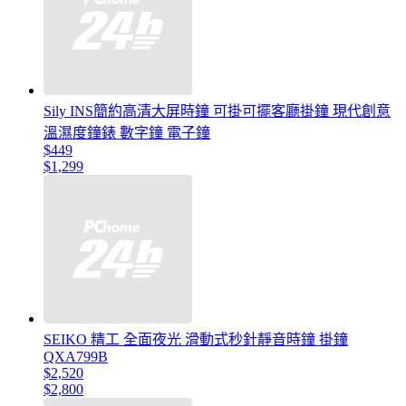
Sily INS簡約高清大屏時鐘 可掛可擺客廳掛鐘 現代創意
溫濕度鐘錶 數字鐘 電子鐘
$449
$1,299
SEIKO 精工 全面夜光 滑動式秒針靜音時鐘 掛鐘
QXA799B
$2,520
$2,800