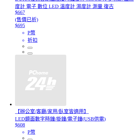
度計 電子 數位 LED 溫度計 濕度計 測量 復古
$667
(售價已折)
$695
P幣
折扣
【辦公室/客廳/家用/臥室皆適用】
LED鏡面數字時鐘/掛鐘/電子鐘(USB供電)
$608
P幣