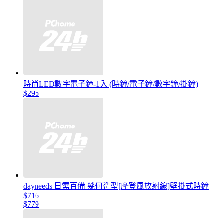
時尚LED數字電子鐘-1入 (時鐘/電子鐘/數字鐘/掛鐘)
$295
dayneeds 日需百備 幾何造型[摩登風放射線]壁掛式時鐘
$716
$779