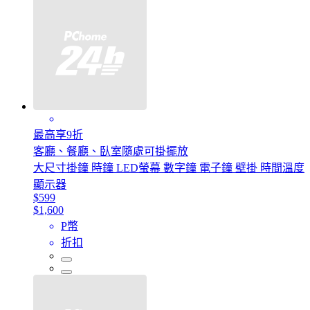
最高享9折
客廳、餐廳、臥室隨處可掛擺放
大尺寸掛鐘 時鐘 LED螢幕 數字鐘 電子鐘 壁掛 時間溫度
顯示器
$599
$1,600
P幣
折扣