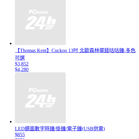
【Thomas Kent】Cuckoo 13吋 北歐森林擺錘咕咕鐘-多色
可選
$3,852
$4,280
LED鏡面數字時鐘/掛鐘/電子鐘(USB供電)
$855