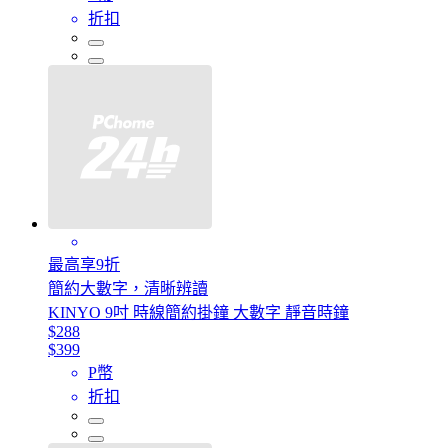
折扣
最高享9折
簡約大數字，清晰辨讀
KINYO 9吋 時線簡約掛鐘 大數字 靜音時鐘
$288
$399
P幣
折扣