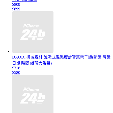
$809
$899
DAODI 挪威森林 磁吸式溫濕度計智慧電子鐘(鬧鐘 時鐘
日期 時間 纖薄大螢幕)
$318
$580