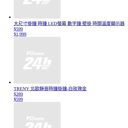
大尺寸掛鐘 時鐘 LED螢幕 數字鐘 壁掛 時間溫度顯示器
$599
$1,999
TRENY 北歐靜音時鐘掛鐘-白玫瑰金
$289
$599