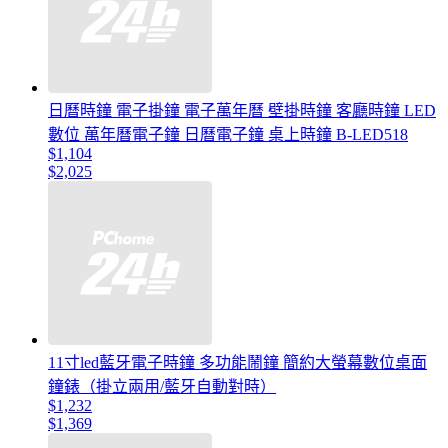
日曆時鐘 電子掛鐘 電子萬年曆 壁掛時鐘 客廳時鐘 LED
數位 萬年曆電子鐘 日曆電子鐘 桌上時鐘 B-LED518
$1,104
$2,025
11寸led藍牙電子時鐘 多功能鬧鐘 簡約大螢幕數位桌面
鐘錶（掛立兩用/藍牙自動對時）
$1,232
$1,369