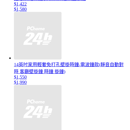
$1,422
$1,580
14英吋家用輕奢免打孔壁掛時鐘-電波鐘款(靜音自動對
時 客廳壁掛鐘 時鐘 掛鐘)
$1,550
$1,990