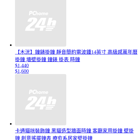
【木洸】鐘錶掛鐘 靜音簡約電波鍾14英寸 高級感萬年曆
掛鐘 墻壁掛鐘 鐘錶 掛表 時鐘
$1,440
$1,600
卡通貓咪裝飾鐘 黑貓造型牆面時鐘 客廳家用掛鐘 壁掛
鐘 創意搖擺鐘表 療愈系居家壁掛鐘