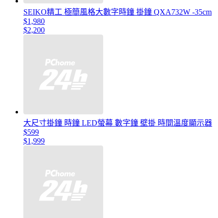
SEIKO精工 極簡風格大數字時鐘 掛鐘 QXA732W -35cm
$1,980
$2,200
大尺寸掛鐘 時鐘 LED螢幕 數字鐘 壁掛 時間溫度顯示器
$599
$1,999