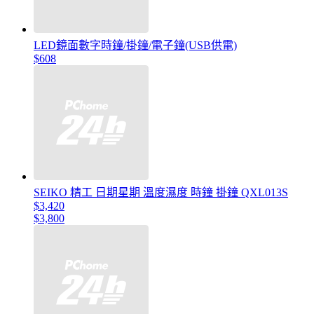
LED鏡面數字時鐘/掛鐘/電子鐘(USB供電)
$608
SEIKO 精工 日期星期 溫度濕度 時鐘 掛鐘 QXL013S
$3,420
$3,800