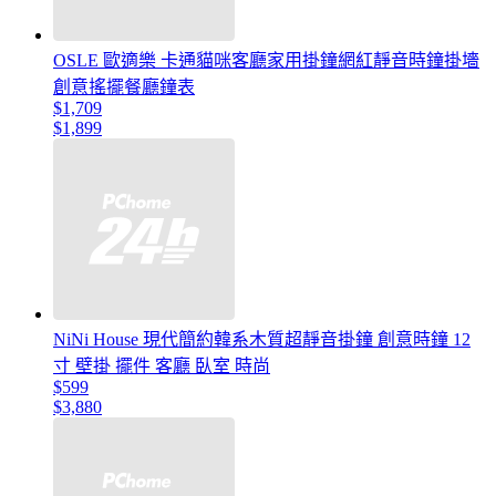
OSLE 歐適樂 卡通貓咪客廳家用掛鐘網紅靜音時鐘掛墻
創意搖擺餐廳鐘表
$1,709
$1,899
NiNi House 現代簡約韓系木質超靜音掛鐘 創意時鐘 12
寸 壁掛 擺件 客廳 臥室 時尚
$599
$3,880