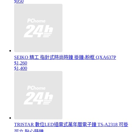
$950
SEIKO 精工 指針式時尚時鐘 掛鐘-粉框 QXA637P
$1,260
$1,400
TRISTAR 數位LED插電式萬年曆電子鐘 TS-A2318 可掛
可立 貼心時鐘