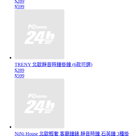
$289
$599
TRENY 北歐靜音時鐘掛鐘 (6款可選)
$289
$599
NiNi House 北歐輕奢 客廳鐘錶 靜音時鐘 石英鐘 3種掛