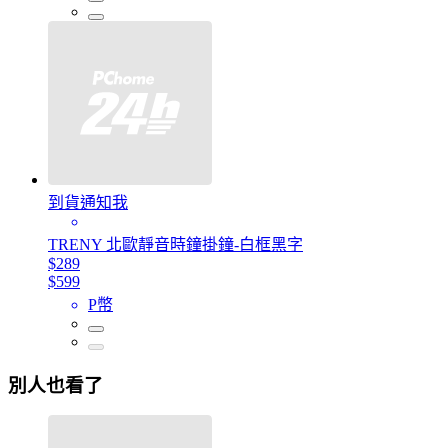
到貨通知我
TRENY 北歐靜音時鐘掛鐘-白框黑字
$289
$599
P幣
別人也看了