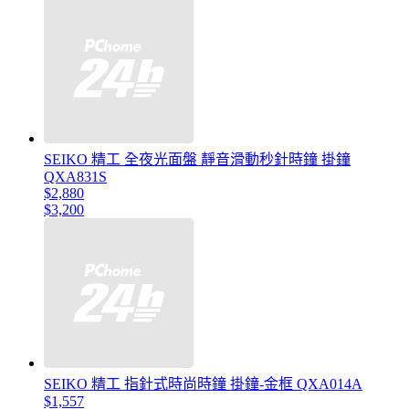
SEIKO 精工 全夜光面盤 靜音滑動秒針時鐘 掛鐘
QXA831S
$2,880
$3,200
SEIKO 精工 指針式時尚時鐘 掛鐘-金框 QXA014A
$1,557