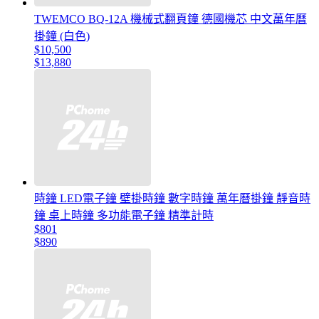
TWEMCO BQ-12A 機械式翻頁鐘 德國機芯 中文萬年曆
掛鐘 (白色)
$10,500
$13,880
時鐘 LED電子鐘 壁掛時鐘 數字時鐘 萬年曆掛鐘 靜音時
鐘 桌上時鐘 多功能電子鐘 精準計時
$801
$890