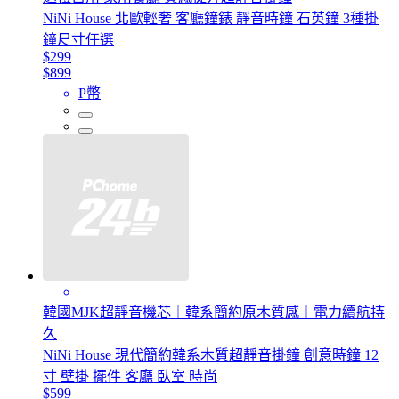
NiNi House 北歐輕奢 客廳鐘錶 靜音時鐘 石英鐘 3種掛
鐘尺寸任選
$299
$899
P幣
韓國MJK超靜音機芯｜韓系簡約原木質感｜電力續航持
久
NiNi House 現代簡約韓系木質超靜音掛鐘 創意時鐘 12
寸 壁掛 擺件 客廳 臥室 時尚
$599