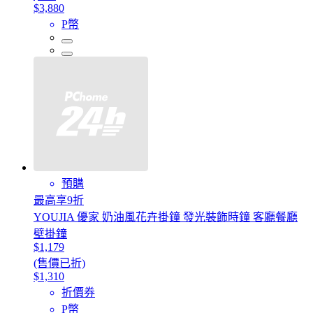
$3,880
P幣
預購
最高享9折
YOUJIA 優家 奶油風花卉掛鐘 發光裝飾時鐘 客廳餐廳
壁掛鐘
$1,179
(售價已折)
$1,310
折價券
P幣