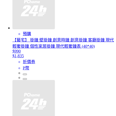
預購
【藝宅】 掛鐘 壁掛鐘 創意時鐘 創意掛鐘 客廳掛鐘 現代
輕奢掛鐘 個性家居掛鐘 現代輕奢鐘表 (40*40)
$990
$1,835
折價券
P幣