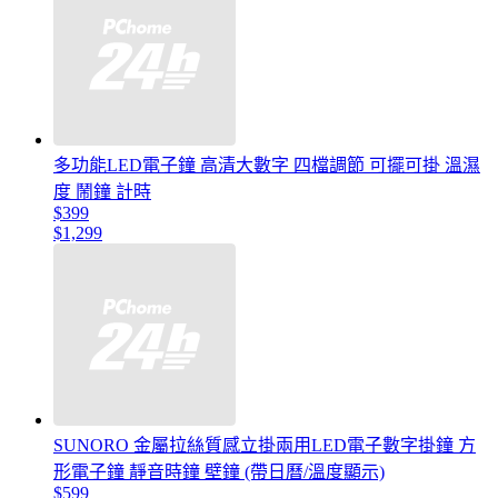
多功能LED電子鐘 高清大數字 四檔調節 可擺可掛 溫濕
度 鬧鐘 計時
$399
$1,299
SUNORO 金屬拉絲質感立掛兩用LED電子數字掛鐘 方
形電子鐘 靜音時鐘 壁鐘 (帶日曆/溫度顯示)
$599