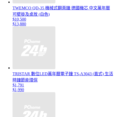
TWEMCO QD-35 機械式翻頁鐘 德國機芯 中文萬年曆
可壁掛及桌放 (白色)
$10,500
$13,880
TRISTAR 數位LED萬年曆電子鐘 TS-A3043 (直式) 生活
時鐘節能環保
$1,791
$1,990