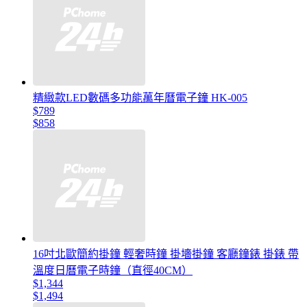
精緻款LED數碼多功能萬年曆電子鐘 HK-005
$789
$858
16吋北歐簡約掛鐘 輕奢時鐘 掛墻掛鐘 客廳鐘錶 掛錶 帶
溫度日曆電子時鐘（直徑40CM）
$1,344
$1,494