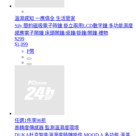
溫濕感知 一應俱全 生活管家
Sily 簡約磁吸電子時鐘 掛立兩用LCD數字鐘 多功能濕度
感應電子鬧鐘 床頭鬧鐘/桌鐘/掛鐘/鬧鐘 禮物
$299
$1,099
P幣
任選1件享96折
高精度傳感器 監測溫濕度環境
DUKA杜克智能溫溼度時鐘掛件 MOOD A 多功能 溫濕