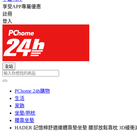
享受APP專屬優惠
註冊
登入
全站
PChome 24h購物
生活
家飾
坐墊/抱枕
腰靠坐墊
HADER 記憶棉舒適連體靠墊坐墊 腰部放鬆靠枕 3D緩