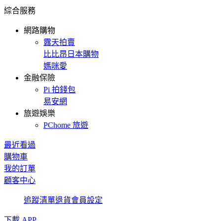
綜合服務
網路購物
露天拍賣
比比昂日本購物
媽咪愛
金融保險
Pi 拍錢包
易安網
旅遊娛樂
PChome 旅遊
最近看過
購物車
我的訂單
顧客中心
追蹤清單
退貨
會員設定
下載 APP