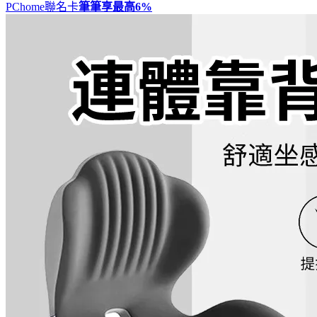
PChome聯名卡
筆筆享最高
6%