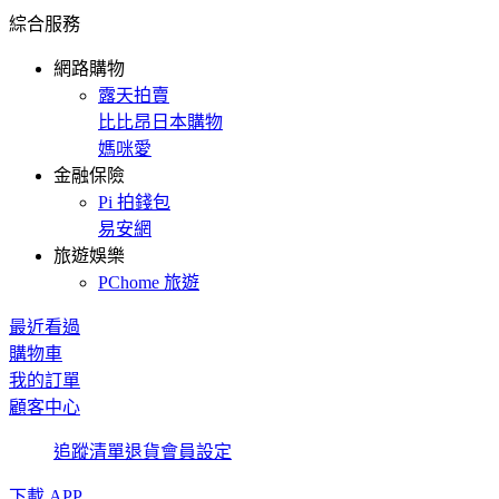
綜合服務
網路購物
露天拍賣
比比昂日本購物
媽咪愛
金融保險
Pi 拍錢包
易安網
旅遊娛樂
PChome 旅遊
最近看過
購物車
我的訂單
顧客中心
追蹤清單
退貨
會員設定
下載 APP