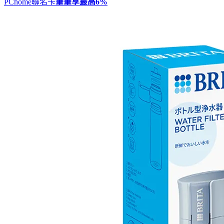
PChome聯名卡
筆筆享最高
6%