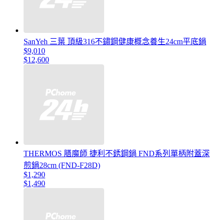
SanYeh 三葉 頂級316不鏽鋼健康概念養生24cm平底鍋
$9,010
$12,600
THERMOS 膳魔師 捷利不銹鋼鍋 FND系列單柄附蓋深
煎鍋28cm (FND-F28D)
$1,290
$1,490