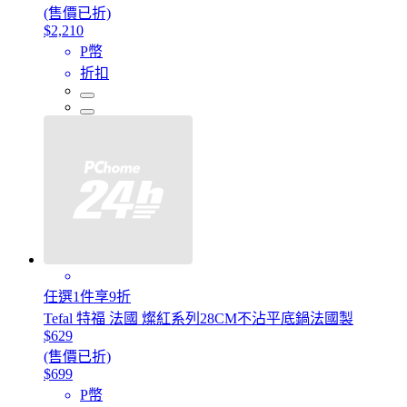
(售價已折)
$2,210
P幣
折扣
任選1件享9折
Tefal 特福 法國 燦紅系列28CM不沾平底鍋法國製
$629
(售價已折)
$699
P幣