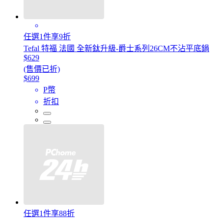
任選1件享9折
Tefal 特福 法國 全新鈦升級-爵士系列26CM不沾平底鍋
$629
(售價已折)
$699
P幣
折扣
任選1件享88折