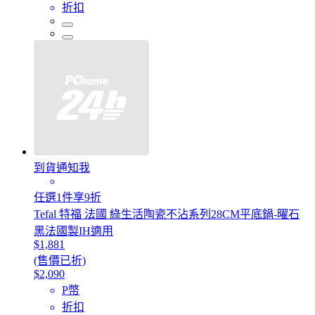
折扣
到貨通知我
任選1件享9折
Tefal 特福 法國 綠生活陶瓷不沾系列28CM平底鍋-曜石
黑法國製IH適用
$1,881
(售價已折)
$2,090
P幣
折扣