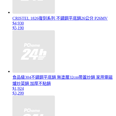
CRISTEL 1826復刻系列 不鏽鋼平底鍋26公分 P26MV
$4,930
$5,190
食品級304不鏽鋼平底鍋 無塗層32cm帶蓋炒鍋 家用電磁
爐炒菜鍋 加厚不粘鍋
$1,924
$3,299