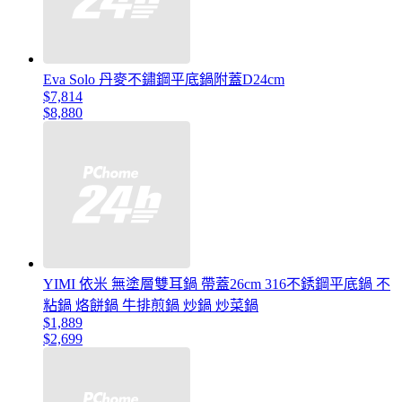
Eva Solo 丹麥不鏽鋼平底鍋附蓋D24cm
$7,814
$8,880
YIMI 依米 無塗層雙耳鍋 帶蓋26cm 316不銹鋼平底鍋 不
粘鍋 烙餅鍋 牛排煎鍋 炒鍋 炒菜鍋
$1,889
$2,699