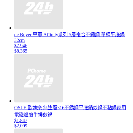
de Buyer 畢耶 Affinity系列 5層複合不鏽鋼 單柄平底鍋
32cm
$7,946
$8,365
OSLE 歐適樂 無塗層316不銹鋼平底鍋炒鍋不粘鍋家用
電磁爐煎牛排煎鍋
$1,847
$2,099