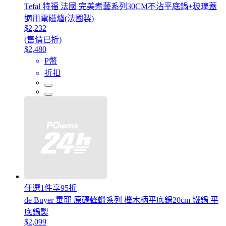
Tefal 特福 法國 完美煮藝系列30CM不沾平底鍋+玻璃蓋
適用電磁爐(法國製)
$2,232
(售價已折)
$2,480
P幣
折扣
任選1件享95折
de Buyer 畢耶 原礦蜂蠟系列 櫸木柄平底鍋20cm 鐵鍋 平
底鍋製
$2,099