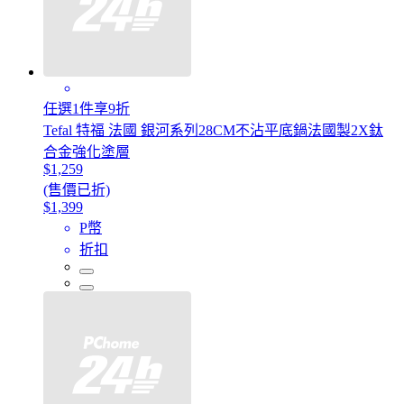
任選1件享9折
Tefal 特福 法國 銀河系列28CM不沾平底鍋法國製2X鈦
合金強化塗層
$1,259
(售價已折)
$1,399
P幣
折扣