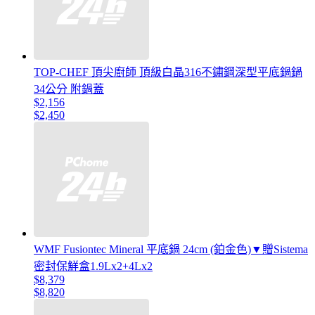
TOP-CHEF 頂尖廚師 頂級白晶316不鏽鋼深型平底鍋鍋
34公分 附鍋蓋
$2,156
$2,450
WMF Fusiontec Mineral 平底鍋 24cm (鉑金色)▼贈Sistema
密封保鮮盒1.9Lx2+4Lx2
$8,379
$8,820