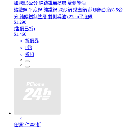
加深8.5公分 純鑄鐵無塗層 雙側導油
鑄鐵鍋 平底鍋 純鐵鍋 深炒鍋 燉煮鍋 煎炒鍋(加深8.5公
分 純鑄鐵無塗層 雙側導油) 27cm平底鍋
$1,290
(售價已折)
$1,466
折價券
P幣
折扣
任選1件享9折