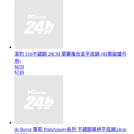
潔豹 316不鏽鋼 28CM 華麗複合金平底鍋 (IH電磁爐可
用)
$659
$749
de Buyer 畢耶 PrimAppety系列 不鏽鋼單柄平底鍋24cm