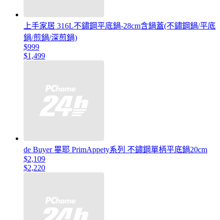
上手家居 316L不鏽鋼平底鍋-28cm含鍋蓋(不鏽鋼鍋/平底
鍋/煎鍋/深煎鍋)
$999
$1,499
de Buyer 畢耶 PrimAppety系列 不鏽鋼單柄平底鍋20cm
$2,109
$2,220