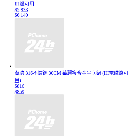
IH爐可用
$5,833
$6,140
潔豹 316不鏽鋼 30CM 華麗複合金平底鍋 (IH電磁爐可
用)
$816
$859