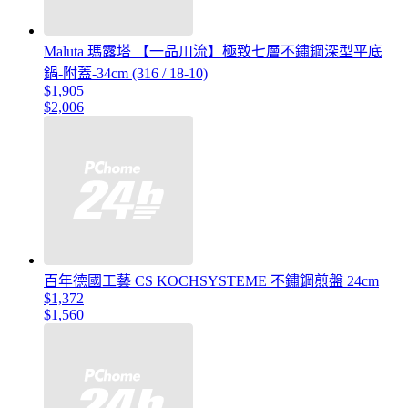
Maluta 瑪露塔 【一品川流】極致七層不鏽鋼深型平底
鍋-附蓋-34cm (316 / 18-10)
$1,905
$2,006
百年德國工藝 CS KOCHSYSTEME 不鏽鋼煎盤 24cm
$1,372
$1,560