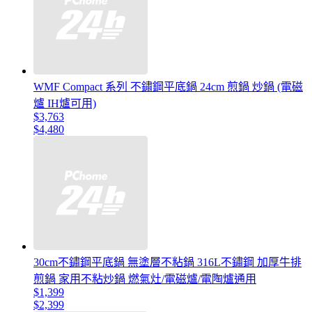
WMF Compact 系列 不鏽鋼平底鍋 24cm 煎鍋 炒鍋 (電磁
爐 IH爐可用)
$3,763
$4,480
30cm不鏽鋼平底鍋 無塗層不粘鍋 316L不鏽鋼 加厚牛排
煎鍋 家用不粘炒鍋 燃氣灶/電磁爐/電陶爐通用
$1,399
$2,399