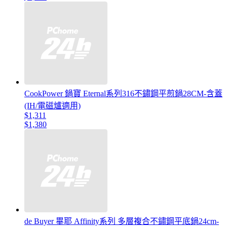
CookPower 鍋寶 Eternal系列316不鏽鋼平煎鍋28CM-含蓋
(IH/電磁爐適用)
$1,311
$1,380
de Buyer 畢耶 Affinity系列 多層複合不鏽鋼平底鍋24cm-