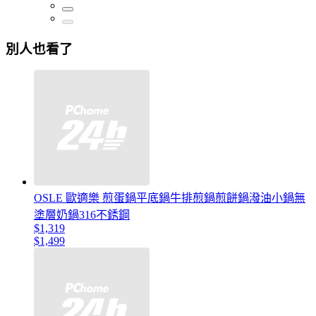
別人也看了
OSLE 歐適樂 煎蛋鍋平底鍋牛排煎鍋煎餅鍋潑油小鍋無
塗層奶鍋316不銹鋼
$1,319
$1,499