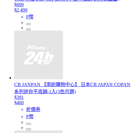
$699
$2,499
P幣
CB JANPAN 【南紡購物中心】 日本CB JAPAN COPAN
系列迷你平底鍋-1入(3色可選)
$391
$460
折價券
P幣