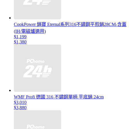
CookPower 鍋寶 Eternal系列316不鏽鋼平煎鍋28CM-含蓋
(IH/電磁爐適用)
$1,199
$1,380
WMF Profi 德國 316 不鏽鋼單柄 平底鍋 24cm
$3,010
$3,880