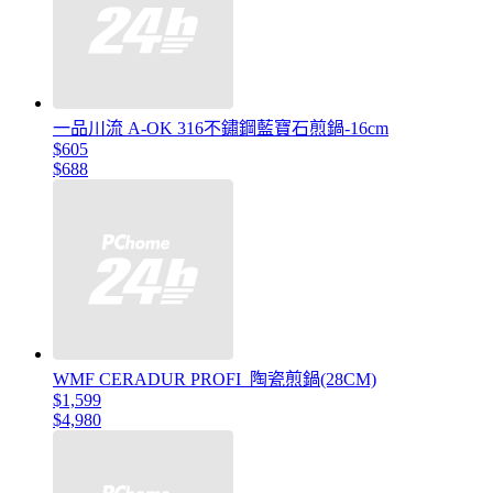
一品川流 A-OK 316不鏽鋼藍寶石煎鍋-16cm
$605
$688
WMF CERADUR PROFI 陶瓷煎鍋(28CM)
$1,599
$4,980