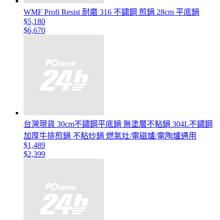
WMF Profi Resist 耐磨 316 不鏽鋼 煎鍋 28cm 平底鍋
$5,180
$6,670
台灣現貨 30cm不鏽鋼平底鍋 無塗層不粘鍋 304L不鏽鋼
加厚牛排煎鍋 不粘炒鍋 燃氣灶/電磁爐/電陶爐通用
$1,489
$2,399