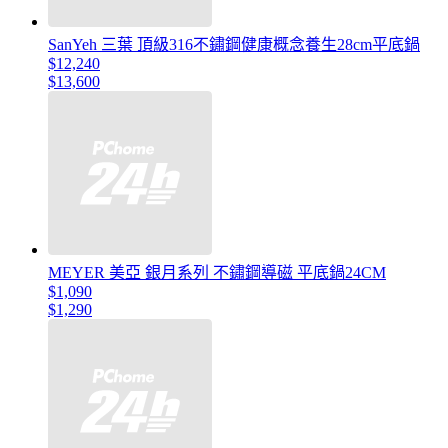
SanYeh 三葉 頂級316不鏽鋼健康概念養生28cm平底鍋
$12,240
$13,600
MEYER 美亞 銀月系列 不鏽鋼導磁 平底鍋24CM
$1,090
$1,290