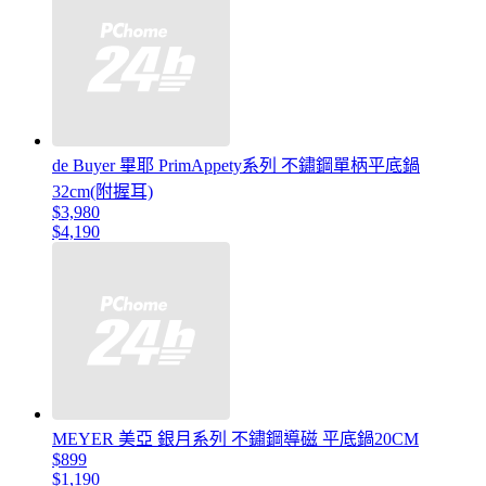
de Buyer 畢耶 PrimAppety系列 不鏽鋼單柄平底鍋
32cm(附握耳)
$3,980
$4,190
MEYER 美亞 銀月系列 不鏽鋼導磁 平底鍋20CM
$899
$1,190