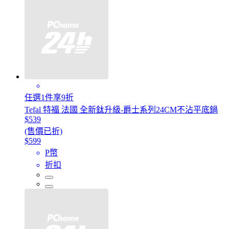
任選1件享9折
Tefal 特福 法國 全新鈦升級-爵士系列24CM不沾平底鍋
$539
(售價已折)
$599
P幣
折扣