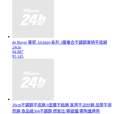
de Buyer 畢耶 Alchimy系列 3層複合不鏽鋼單柄平底鍋
24cm
$4,887
$5,145
26cm不鏽鋼平底鍋 0塗層不粘鍋 家用不沾炒鍋 加厚牛排
煎鍋 食品級304不鏽鋼 燃氣灶/電磁爐/電陶爐通用