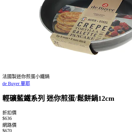
法國製迷你煎蛋小鐵鍋
de Buyer 畢耶
輕礦藍鐵系列 迷你煎蛋/鬆餅鍋12cm
折扣價
$636
網路價
$670