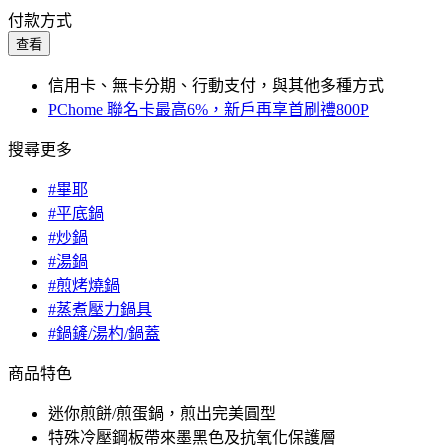
付款方式
查看
信用卡、無卡分期、行動支付，與其他多種方式
PChome 聯名卡最高6%，新戶再享首刷禮800P
搜尋更多
#畢耶
#平底鍋
#炒鍋
#湯鍋
#煎烤燒鍋
#蒸煮壓力鍋具
#鍋鏟/湯杓/鍋蓋
商品特色
迷你煎餅/煎蛋鍋，煎出完美圓型
特殊冷壓鋼板帶來墨黑色及抗氧化保護層