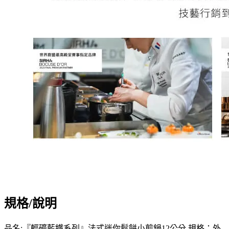
規格/說明
品名:『輕礦藍鐵系列』法式迷你鬆餅小煎鍋12公分 規格：外