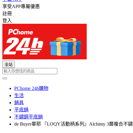
享受APP專屬優惠
註冊
登入
全站
PChome 24h購物
生活
鍋具
平底鍋
不鏽鋼平底鍋
de Buyer畢耶 『LOQY活動柄系列』Alchimy 3層複合