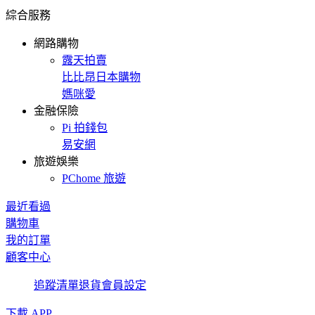
綜合服務
網路購物
露天拍賣
比比昂日本購物
媽咪愛
金融保險
Pi 拍錢包
易安網
旅遊娛樂
PChome 旅遊
最近看過
購物車
我的訂單
顧客中心
追蹤清單
退貨
會員設定
下載 APP