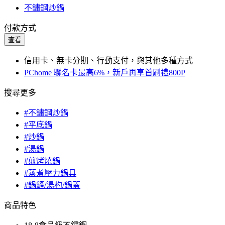
不鏽鋼炒鍋
付款方式
查看
信用卡、無卡分期、行動支付，與其他多種方式
PChome 聯名卡最高6%，新戶再享首刷禮800P
搜尋更多
#不鏽鋼炒鍋
#平底鍋
#炒鍋
#湯鍋
#煎烤燒鍋
#蒸煮壓力鍋具
#鍋鏟/湯杓/鍋蓋
商品特色