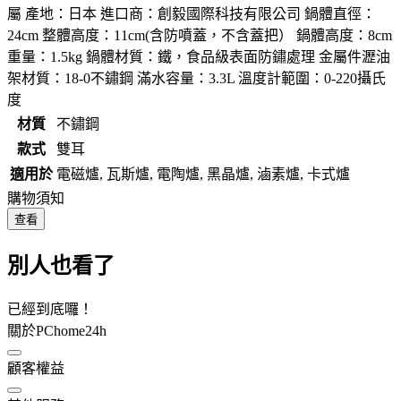
屬 產地：日本 進口商：創毅國際科技有限公司 鍋體直徑：
24cm 整體高度：11cm(含防噴蓋，不含蓋把） 鍋體高度：8cm
重量：1.5kg 鍋體材質：鐵，食品級表面防鏽處理 金屬件瀝油
架材質：18-0不鏽鋼 滿水容量：3.3L 溫度計範圍：0-220攝氏
度
材質
不鏽鋼
款式
雙耳
適用於
電磁爐, 瓦斯爐, 電陶爐, 黑晶爐, 滷素爐, 卡式爐
購物須知
查看
別人也看了
已經到底囉！
關於PChome24h
顧客權益