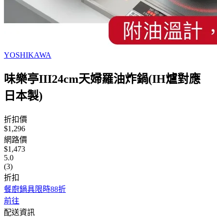
YOSHIKAWA
味樂亭III24cm天婦羅油炸鍋(IH爐對應
日本製)
折扣價
$1,296
網路價
$1,473
5.0
(3)
折扣
餐廚鍋具限時88折
前往
配送資訊