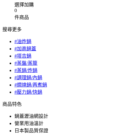
選擇加購
0
件商品
搜尋更多
#油炸鍋
#加高鍋蓋
#塔吉鍋
#蒸盤/蒸籠
#蒸鍋/炸鍋
#調理鍋/內鍋
#燜燒鍋/再煮鍋
#壓力鍋/快鍋
商品特色
鍋蓋瀝油網設計
營業用油溫計
日本製品質保證