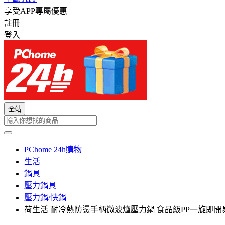
享受APP專屬優惠
註冊
登入
全站
PChome 24h購物
生活
鍋具
壓力鍋具
壓力鍋/快鍋
荷生活 耐冷熱防燙手柄微波爐壓力鍋 食品級PP一旋即開