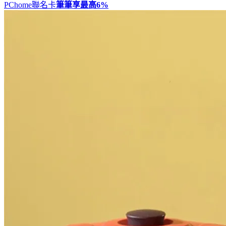
PChome聯名卡
筆筆享最高
6%