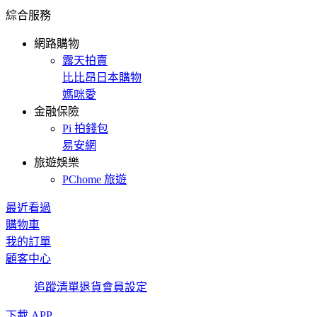
綜合服務
網路購物
露天拍賣
比比昂日本購物
媽咪愛
金融保險
Pi 拍錢包
易安網
旅遊娛樂
PChome 旅遊
最近看過
購物車
我的訂單
顧客中心
追蹤清單
退貨
會員設定
下載 APP