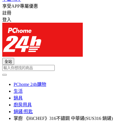
享受APP專屬優惠
註冊
登入
全站
PChome 24h購物
生活
鍋具
廚房用具
鍋鏟/煎匙
掌廚 《HiCHEF》316不鏽鋼 中華鏟(SUS316 鍋鏟)