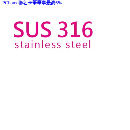
PChome聯名卡
筆筆享最高
6%