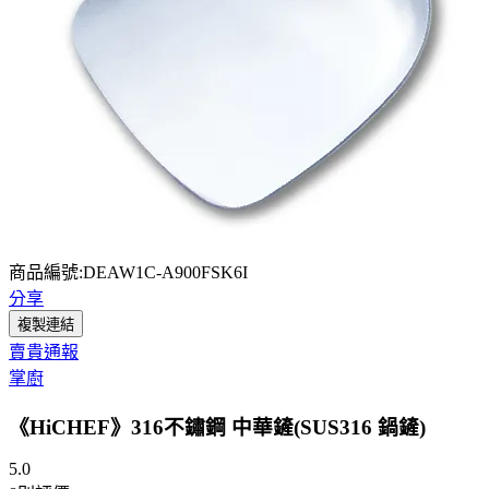
商品編號:DEAW1C-A900FSK6I
分享
複製連結
賣貴通報
掌廚
《HiCHEF》316不鏽鋼 中華鏟(SUS316 鍋鏟)
5.0