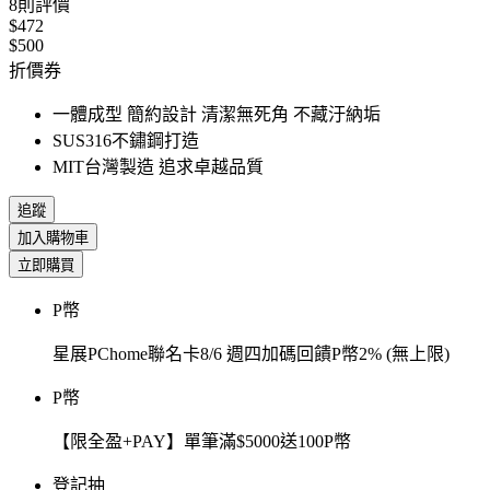
8
則評價
$472
$500
折價券
一體成型 簡約設計 清潔無死角 不藏汙納垢
SUS316不鏽鋼打造
MIT台灣製造 追求卓越品質
追蹤
加入購物車
立即購買
P幣
星展PChome聯名卡8/6 週四加碼回饋P幣2% (無上限)
P幣
【限全盈+PAY】單筆滿$5000送100P幣
登記抽