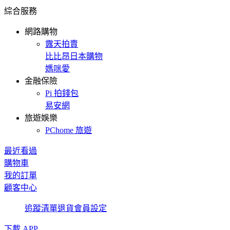
綜合服務
網路購物
露天拍賣
比比昂日本購物
媽咪愛
金融保險
Pi 拍錢包
易安網
旅遊娛樂
PChome 旅遊
最近看過
購物車
我的訂單
顧客中心
追蹤清單
退貨
會員設定
下載 APP