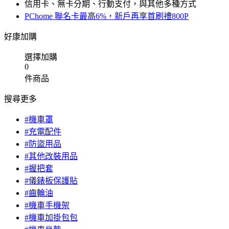
信用卡、無卡分期、行動支付，與其他多種方式
PChome 聯名卡最高6%，新戶再享首刷禮800P
好康加購
選擇加購
0
件商品
搜尋更多
#機車罩
#充電配件
#防盜用品
#其他改裝用品
#握把套
#儀錶板保護貼
#齒輪油
#機車手機架
#機車加掛包包