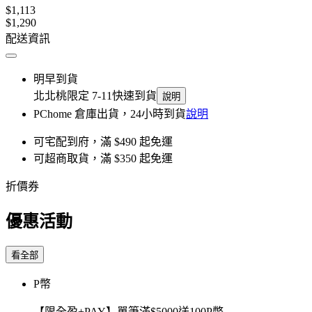
$1,113
$1,290
配送資訊
明早到貨
北北桃限定 7-11快速到貨
說明
PChome 倉庫出貨，24小時到貨
說明
可宅配到府，滿 $490 起免運
可超商取貨，滿 $350 起免運
折價券
優惠活動
看全部
P幣
【限全盈+PAY】單筆滿$5000送100P幣