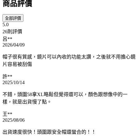
商品評價
全部評價
5.0
26則評價
呂**
2026/04/09
帽子很有質感，鏡片可以內收的功能太讚，之後就不用擔心鏡
片容易被刮傷
許**
2025/10/14
不錯，頭圍58拿XL略鬆但覺得還可以，顏色跟想像中的一
樣，就是出貨慢了點。
王**
2025/08/06
出貨速度很快！頭圍跟安全帽還蠻合的！！