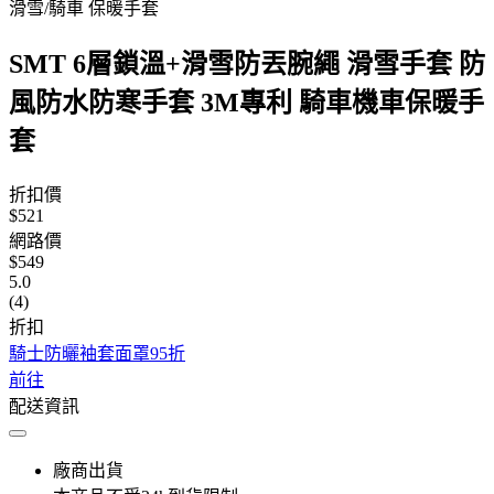
滑雪/騎車 保暖手套
SMT 6層鎖溫+滑雪防丟腕繩 滑雪手套 防
風防水防寒手套 3M專利 騎車機車保暖手
套
折扣價
$521
網路價
$549
5.0
(4)
折扣
騎士防曬袖套面罩95折
前往
配送資訊
廠商出貨