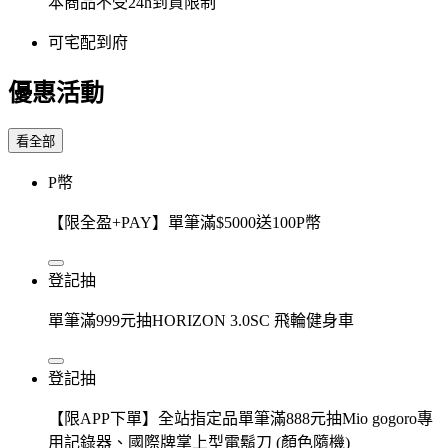
本商品不受24h到貨限制
可宅配到府
優惠活動
看全部
P幣
【限全盈+PAY】單筆滿$5000送100P幣
登記抽
單筆滿999元抽HORIZON 3.0SC 飛輪健身車
登記抽
【限APP下單】全站指定品單筆滿888元抽Mio gogoro專
用記錄器、國際牌掌上型電鬍刀 (顏色隨機)