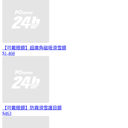
【可戴眼鏡】超廣角磁吸滑雪鏡
$1,468
【可戴眼鏡】防霧滑雪護目鏡
$463