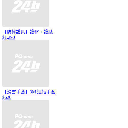
【防摔護具】護臀 + 護膝
$1,290
【滑雪手套】3M 連指手套
$626