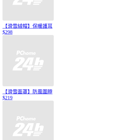
【滑雪絨帽】保暖護耳
$298
【滑雪面罩】防風圍脖
$219