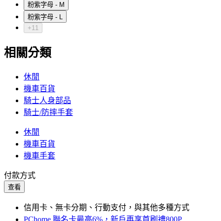
粉紫字母 - M
粉紫字母 - L
+11
相關分類
休閒
機車百貨
騎士人身部品
騎士/防摔手套
休閒
機車百貨
機車手套
付款方式
查看
信用卡、無卡分期、行動支付，與其他多種方式
PChome 聯名卡最高6%，新戶再享首刷禮800P