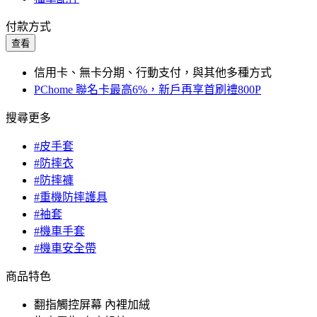
付款方式
查看
信用卡、無卡分期、行動支付，與其他多種方式
PChome 聯名卡最高6%，新戶再享首刷禮800P
搜尋更多
#皮手套
#防摔衣
#防摔褲
#重機防摔護具
#袖套
#機車手套
#機車安全帶
商品特色
翻指觸控屏幕 內裡加絨