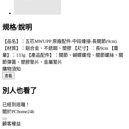
規格/說明
【品名】：五匹MWUPP 原廠配件-中段連接-長關節(9cm)
【材質】：鋁合金、不銹鋼、塑膠 【尺寸】：長9cm 【重
量】：133g 【產品配件】：關節、蝴蝶螺母、關節螺絲、關
節彈簧、塑膠墊片、金屬墊片
購物須知
查看
別人也看了
已經到底囉！
關於PChome24h
顧客權益