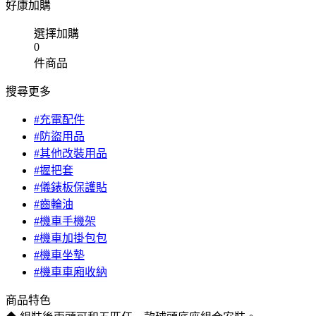
好康加購
選擇加購
0
件商品
搜尋更多
#充電配件
#防盜用品
#其他改裝用品
#握把套
#儀錶板保護貼
#齒輪油
#機車手機架
#機車加掛包包
#機車坐墊
#機車車廂收納
商品特色