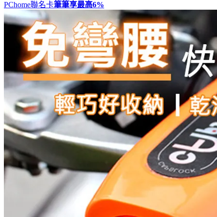
PChome聯名卡
筆筆享最高
6%