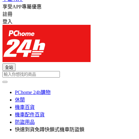
享受APP專屬優惠
註冊
登入
全站
PChome 24h購物
休閒
機車百貨
機車配件百貨
防盜用品
快速到貨免蹲快鎖式機車防盜鎖