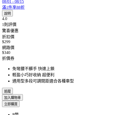
08/01
-
08/15
滿1件享88折
說明
4.0
1
則評價
驚喜優惠
折扣價
$299
網路價
$340
折價券
免彎腰不髒手 快速上鎖
輕盈小巧好收納 超便利
通用型多段可調間距適合各種車型
追蹤
加入購物車
立即購買
P幣