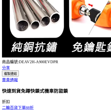
商品編號:DEAV2H-A900EVDPR
分享
複製連結
賣貴通報
快速到貨免蹲快鎖式機車防盜鎖
折扣
二輪百貨下單88折