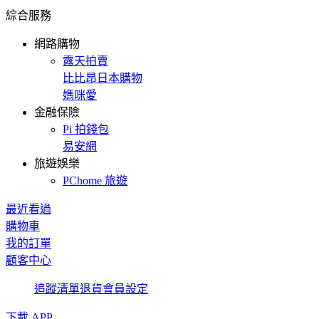
綜合服務
網路購物
露天拍賣
比比昂日本購物
媽咪愛
金融保險
Pi 拍錢包
易安網
旅遊娛樂
PChome 旅遊
最近看過
購物車
我的訂單
顧客中心
追蹤清單
退貨
會員設定
下載 APP