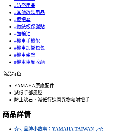
#防盜用品
#其他改裝用品
#握把套
#儀錶板保護貼
#齒輪油
#機車手機架
#機車加掛包包
#機車坐墊
#機車車廂收納
商品特色
YAMAHA原廠配件
減低手部風壓
防止跳石、減低行進間異物勾附把手
商品詳情
☆╮品牌小故事：YAMAHA TAIWAN╭☆