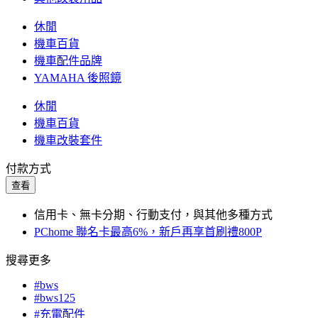
休閒
機車百貨
機車配件品牌
YAMAHA 後照鏡
休閒
機車百貨
機車改裝套件
付款方式
查看
信用卡、無卡分期、行動支付，與其他多種方式
PChome 聯名卡最高6%，新戶再享首刷禮800P
搜尋更多
#bws
#bws125
#充電配件