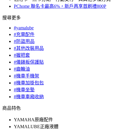
PChome 聯名卡最高6%，新戶再享首刷禮800P
搜尋更多
#yamalube
#充電配件
#防盜用品
#其他改裝用品
#握把套
#儀錶板保護貼
#齒輪油
#機車手機架
#機車加掛包包
#機車坐墊
#機車車廂收納
商品特色
YAMAHA原廠配件
YAMALUBE正廠液體