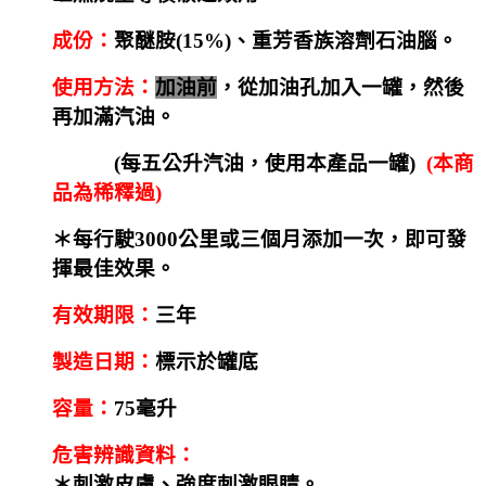
成份：
聚醚胺
(15%
)
、重芳香族溶劑石油腦。
使用方法：
加油前
，從加油孔加入一罐，然後
再加滿汽油。
(每五公升汽油，使用本產品一罐)
(本商
品為稀釋過)
＊每行駛3000公里或三個月添加一次，即可發
揮最佳效果。
有效期限：
三年
製造日期：
標示於罐底
容量：
75毫升
危害辨識資料：
＊刺激皮膚、強度刺激眼睛。