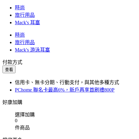
時尚
旅行用品
Mack's 耳塞
時尚
旅行用品
Mack's 游泳耳塞
付款方式
查看
信用卡、無卡分期、行動支付，與其他多種方式
PChome 聯名卡最高6%，新戶再享首刷禮800P
好康加購
選擇加購
0
件商品