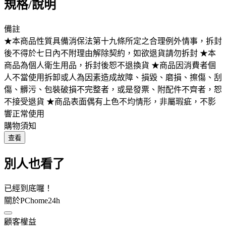
規格/說明
備註
★本商品性質具備消保法第十九條所定之合理例外情事，拆封
後不得於七日內不附理由解除契約，如欲退貨請勿拆封 ★本
商品為個人衛生用品，拆封後恕不退換貨 ★商品因消費者個
人不當使用拆卸或人為因素造成故障、損毀、磨損、擦傷、刮
傷、髒污、包裝破損不完整者，或是發票、附配件不齊者，恕
不接受退貨 ★商品表面偶有上色不均情形，非屬瑕疵，不影
響正常使用
購物須知
查看
別人也看了
已經到底囉！
關於PChome24h
顧客權益