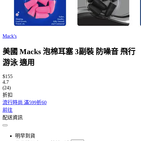
Mack's
美國 Macks 泡棉耳塞 3副裝 防噪音 飛行
游泳 適用
$155
4.7
(24)
折扣
流行時尚 滿599折60
前往
配送資訊
明早到貨