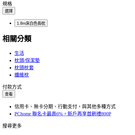
規格
選擇
1.8m床白色長枕
相關分類
生活
枕頭/保潔墊
枕頭枕套
纖維枕
付款方式
查看
信用卡、無卡分期、行動支付，與其他多種方式
PChome 聯名卡最高6%，新戶再享首刷禮800P
搜尋更多