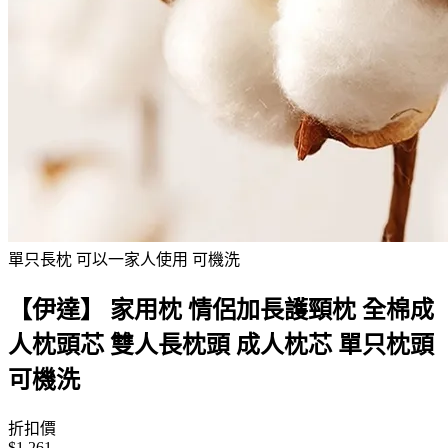
單只長枕 可以一家人使用 可機洗
【伊達】 家用枕 情侶加長護頸枕 全棉成
人枕頭芯 雙人長枕頭 成人枕芯 單只枕頭
可機洗
折扣價
$1,261