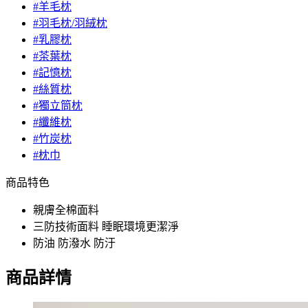
#羊毛枕
#羽毛枕/羽絨枕
#乳膠枕
#茶葉枕
#記憶枕
#絲質枕
#獨立筒枕
#纖維枕
#竹炭枕
#枕巾
商品特色
親膚全棉面料
三防技術面料 睡眠環境更潔淨
防油 防潑水 防汙
商品詳情