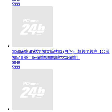
$999
富郁床墊 4D透氣獨立筒枕頭 (白色)此款較硬較高【台灣
獨家直營工廠彈簧鍍鋅鋼線72顆彈簧】
$849
$999