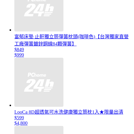
富郁床墊 止鼾獨立筒彈簧枕頭(咖啡色)【台灣獨家直營
工廠彈簧鍍鋅鋼線84顆彈簧】
$849
$999
LooCa 8D超透氣可水洗健康獨立筒枕1入★限量出清
$599
$4,800