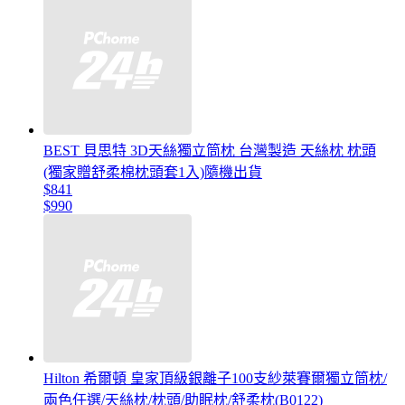
BEST 貝思特 3D天絲獨立筒枕 台灣製造 天絲枕 枕頭
(獨家贈舒柔棉枕頭套1入)隨機出貨
$841
$990
Hilton 希爾頓 皇家頂級銀離子100支紗萊賽爾獨立筒枕/
兩色任選/天絲枕/枕頭/助眠枕/舒柔枕(B0122)