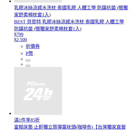
乳膠冰絲涼感水洗枕 泰國乳膠 人體工學 防蹣抗菌 (贈獨
家舒柔棉枕套1入)
BEST 貝思特 乳膠冰絲涼感水洗枕 泰國乳膠 人體工學
防蹣抗菌 (贈獨家舒柔棉枕套1入)
$799
$2,500
折價券
P幣
滿1件享85折
富郁床墊 止鼾獨立筒彈簧枕頭(咖啡色)【台灣獨家直營