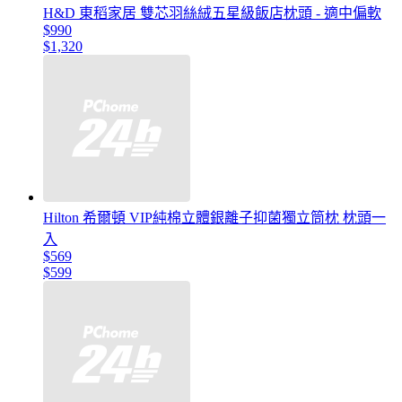
H&D 東稻家居 雙芯羽絲絨五星級飯店枕頭 - 適中偏軟
$990
$1,320
Hilton 希爾頓 VIP純棉立體銀離子抑菌獨立筒枕 枕頭一
入
$569
$599