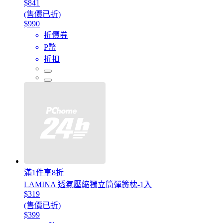
$841
(售價已折)
$990
折價券
P幣
折扣
滿1件享8折
LAMINA 透氣壓縮獨立筒彈簧枕-1入
$319
(售價已折)
$399