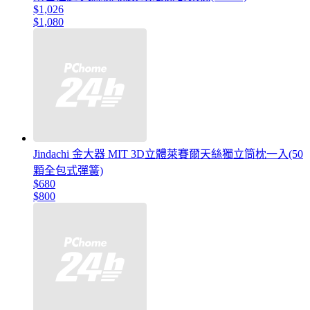
$1,026
$1,080
Jindachi 金大器 MIT 3D立體萊賽爾天絲獨立筒枕一入(50
顆全包式彈簧)
$680
$800