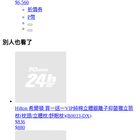
$6,560
折價券
P幣
別人也看了
Hilton 希爾頓 買一送一VIP純棉立體銀離子抑菌獨立筒
枕(枕頭/立體枕/舒眠枕)(B0033-DX)
$836
$880