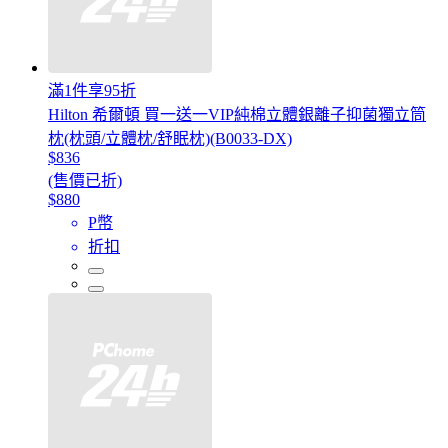
滿1件享95折
Hilton 希爾頓 買一送一VIP純棉立體銀離子抑菌獨立筒
枕(枕頭/立體枕/舒眠枕)(B0033-DX)
$836
(售價已折)
$880
P幣
折扣