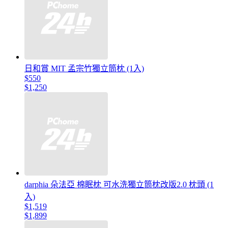
日和賞 MIT 孟宗竹獨立筒枕 (1入)
$550
$1,250
darphia 朵法亞 棉眠枕 可水洗獨立筒枕改版2.0 枕頭 (1
入)
$1,519
$1,899