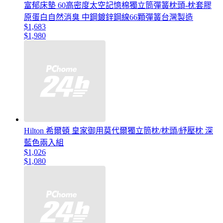
富郁床墊 60高密度太空記憶棉獨立筒彈簧枕頭-枕套膠
原蛋白自然消臭 中鋼鍍鋅鋼線66顆彈簧台灣製造
$1,683
$1,980
Hilton 希爾頓 皇家御用莫代爾獨立筒枕/枕頭/紓壓枕 深
藍色兩入組
$1,026
$1,080