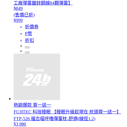
工廠彈簧鍍鋅鋼線84顆彈簧】
$849
(售價已折)
$999
折價券
P幣
折扣
熱銷爆款 買一送一
FUJITEC 科技睡眠 【睡眠升級趁現在 枕頭買一送一】
FTP-526 福吉喵呼嚕彈簧枕-舒適(線徑1.2)
$3,980