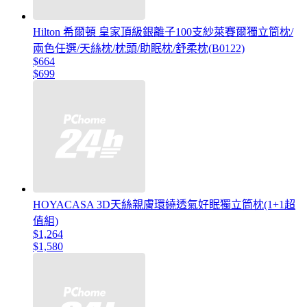
Hilton 希爾頓 皇家頂級銀離子100支紗萊賽爾獨立筒枕/
兩色任選/天絲枕/枕頭/助眠枕/舒柔枕(B0122)
$664
$699
HOYACASA 3D天絲親膚環繞透氣好眠獨立筒枕(1+1超
值組)
$1,264
$1,580