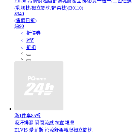
Hilton 希爾頓 極度舒適乳膠獨立筒枕/買一送一/二色任選
(乳膠枕/獨立筒枕/舒柔枕)(B0110)
$940
(售價已折)
$990
折價券
P幣
折扣
滿1件享85折
吸汗排濕 瞬間涼感 抗菌親膚
ELVIS 愛菲斯 沁涼舒柔親膚獨立筒枕