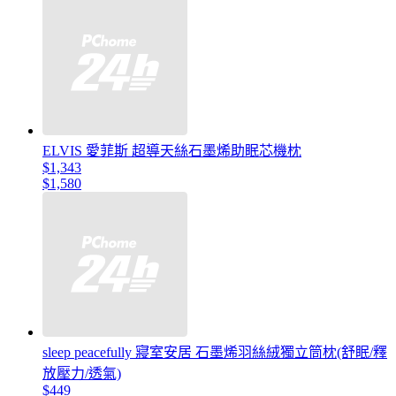
ELVIS 愛菲斯 超導天絲石墨烯助眠芯機枕
$1,343
$1,580
sleep peacefully 寢室安居 石墨烯羽絲絨獨立筒枕(舒眠/釋
放壓力/透氣)
$449