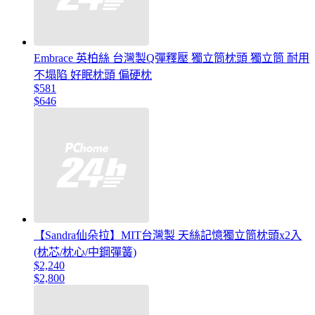
Embrace 英柏絲 台灣製Q彈釋壓 獨立筒枕頭 獨立筒 耐用
不塌陷 好眠枕頭 偏硬枕
$581
$646
【Sandra仙朵拉】MIT台灣製 天絲記憶獨立筒枕頭x2入
(枕芯/枕心/中鋼彈簧)
$2,240
$2,800