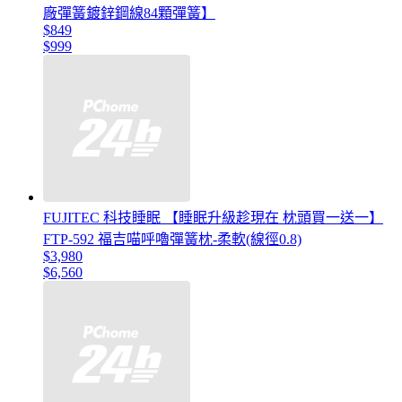
廠彈簧鍍鋅鋼線84顆彈簧】
$849
$999
FUJITEC 科技睡眠 【睡眠升級趁現在 枕頭買一送一】
FTP-592 福吉喵呼嚕彈簧枕-柔軟(線徑0.8)
$3,980
$6,560