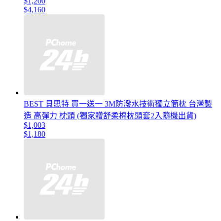
$1,200
$4,160
BEST 貝思特 買一送一 3M防潑水技術獨立筒枕 台灣製
造 高彈力 枕頭 (獨家贈舒柔棉枕頭套2入隨機出貨)
$1,003
$1,180