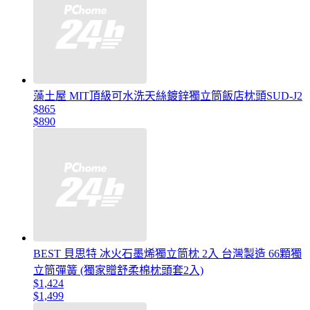
藻土屋 MIT頂級可水洗天絲鍍鋅獨立筒飯店枕頭SUD-J2
$865
$890
BEST 貝思特 冰火石墨烯獨立筒枕 2入 台灣製造 66顆獨
立筒彈簧 (獨家贈舒柔棉枕頭套2入)
$1,424
$1,499