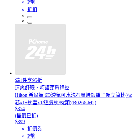
P幣
折扣
滿1件享95折
清爽舒眠，呵護頸肩釋壓
Hilton 希爾頓 6D透氣可水洗石墨烯銀離子獨立筒枕(枕
芯x1+枕套x1/透氣枕/枕頭)(B0266-M2)
$854
(售價已折)
$899
折價券
P幣