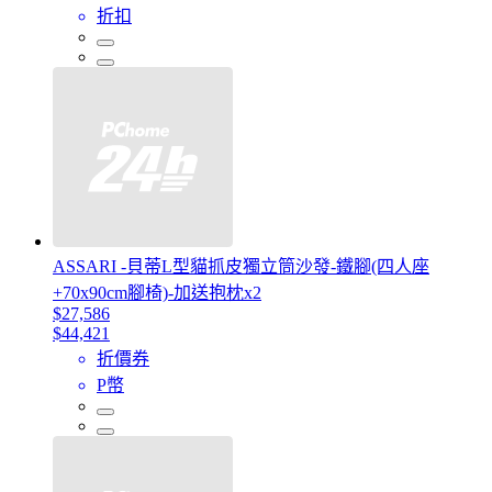
折扣
ASSARI -貝蒂L型貓抓皮獨立筒沙發-鐵腳(四人座
+70x90cm腳椅)-加送抱枕x2
$27,586
$44,421
折價券
P幣