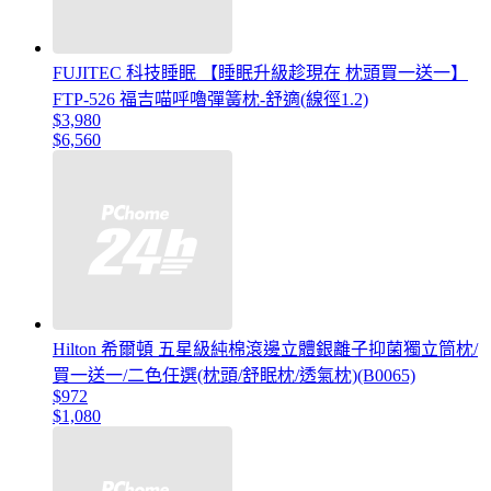
FUJITEC 科技睡眠 【睡眠升級趁現在 枕頭買一送一】
FTP-526 福吉喵呼嚕彈簧枕-舒適(線徑1.2)
$3,980
$6,560
Hilton 希爾頓 五星級純棉滾邊立體銀離子抑菌獨立筒枕/
買一送一/二色任選(枕頭/舒眠枕/透氣枕)(B0065)
$972
$1,080