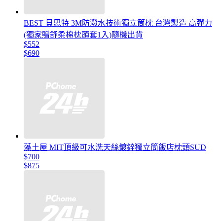
BEST 貝思特 3M防潑水技術獨立筒枕 台灣製造 高彈力
(獨家贈舒柔棉枕頭套1入)隨機出貨
$552
$690
藻土屋 MIT頂級可水洗天絲鍍鋅獨立筒飯店枕頭SUD
$700
$875