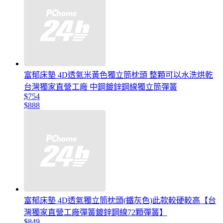
富郁床墊 4D透氣米黃色獨立筒枕頭 整顆可以水洗烘乾
台灣獨家直營工廠 中鋼鍍鋅鋼線獨立筒彈簧
$754
$888
富郁床墊 4D透氣獨立筒枕頭(鐵灰色)此款較硬較高【台
灣獨家直營工廠彈簧鍍鋅鋼線72顆彈簧】
$849