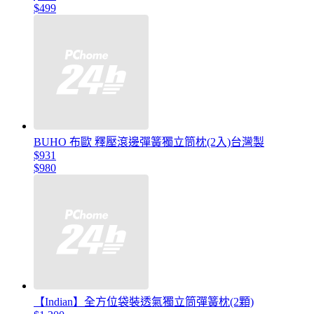
$499
BUHO 布歐 釋壓滾邊彈簧獨立筒枕(2入)台灣製
$931
$980
【Indian】全方位袋裝透氣獨立筒彈簧枕(2顆)