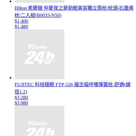
Hilton 希爾頓 仲夏夜之夢助眠美容獨立筒枕/枕頭/石墨烯
枕/二入組(B0033-N50)
$1,406
$1,480
FUJITEC 科技睡眠 FTP-526 福吉喵呼嚕彈簧枕-舒適(線
徑1.2)
$3,280
$3,980