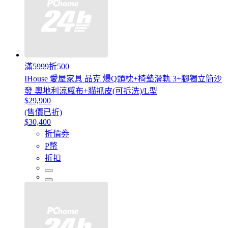
滿5999折500
IHouse 愛屋家具 品克 爆Q頭枕+椅墊滑軌 3+腳獨立筒沙
發 奧地利涼感布+貓抓皮(可拆洗)/L型
$29,900
(售價已折)
$30,400
折價券
P幣
折扣