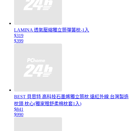
LAMINA 透氣壓縮獨立筒彈簧枕-1入
$319
$399
BEST 貝思特 高科技石墨烯獨立筒枕 遠紅外線 台灣製造
枕頭 枕心(獨家贈舒柔棉枕套1入)
$841
$990