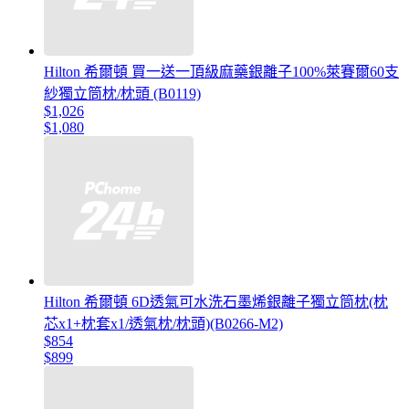
Hilton 希爾頓 買一送一頂級麻藥銀離子100%萊賽爾60支
紗獨立筒枕/枕頭 (B0119)
$1,026
$1,080
Hilton 希爾頓 6D透氣可水洗石墨烯銀離子獨立筒枕(枕
芯x1+枕套x1/透氣枕/枕頭)(B0266-M2)
$854
$899