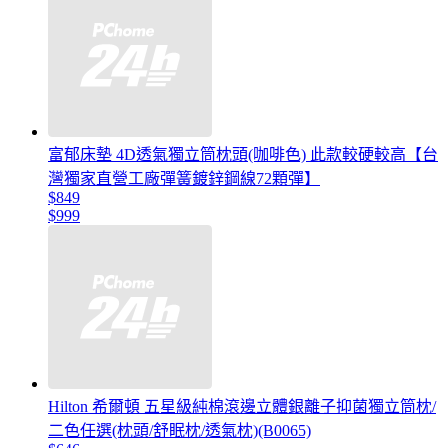
富郁床墊 4D透氣獨立筒枕頭(咖啡色) 此款較硬較高【台
灣獨家直營工廠彈簧鍍鋅鋼線72顆彈】
$849
$999
Hilton 希爾頓 五星級純棉滾邊立體銀離子抑菌獨立筒枕/
二色任選(枕頭/舒眠枕/透氣枕)(B0065)