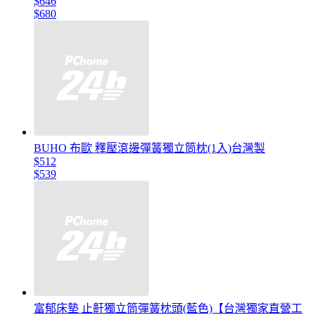
$646
$680
BUHO 布歐 釋壓滾邊彈簧獨立筒枕(1入)台灣製
$512
$539
富郁床墊 止鼾獨立筒彈簧枕頭(藍色)【台灣獨家直營工