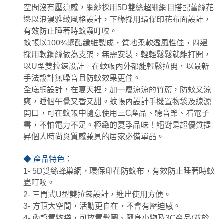
空間沒有壓迫感，網紗採用5D雙絲超細網目搭配蕾絲花
邊以浪漫雅緻風格設計，下緣採用環保印花布面設計，
有效防止睡著時蚊蟲叮咬。
蚊帳以100%聚酯纖維製成，質地柔軟透風性佳，四邊
採用軟鋼絲做為支架，無需安裝，輕輕鬆鬆就能打開，
以U型雙拉鍊設計，在蚊帳內外都能輕鬆拉開，以最新
手法設計無噪音且防蚊效果更佳。
全底網設計，在夏天裡，加一層涼涼的竹蓆，防蚊又涼
爽，睡個午覺又香又甜。蚊帳內設計手機置物袋及線源
開口，可在蚊帳中隨意使用三C產品、聽音樂、看電子
書，不怕電力不足。極緻的夏季品味！絕對是超優質提
昇個人時尚與質感兼具的居家必備單品。
◆ 產品特色：
1- 5D雙絲蜂巢網，環保印花防蚊布，有效防止睡著時蚊
蟲叮咬。
2- 三門式U型雙拉鍊設計，進出使用方便。
3- 方頂大空間，活動更自在，不會有壓迫感。
4- 內設置物袋，可放置髮圈、隨身小物及3C產品(並於