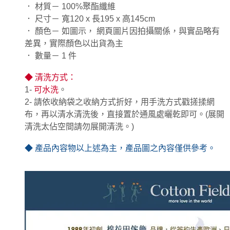
． 材質－ 100%聚酯纖維
． 尺寸－ 寬120 x 長195 x 高145cm
． 顏色－
如圖示，
網頁圖片因拍攝關係，與實品略有
差異，實際顏色以出貨為主
． 數量－ 1 件
◆ 清洗方式：
1-
可水洗
。
2- 請依收納袋之收納方式折好，用手洗方式戳搓揉網
布，再以清水清洗後，直接置於通風處曬乾即可。(展開
清洗太佔空間請勿展開清洗。)
◆ 產品內容物以上述為主，產品圖之內容僅供參考。