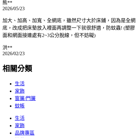
熊**
2026/05/23
加大、加高、加寬、全網底，雖然尺寸大於床鋪，因為是全網
底，改成把床墊放入裡面再調整一下就很舒適，防蚊蟲! (塑膠
面和網面接連處有2~3公分脫線，但不妨礙)
洪**
2026/02/23
相關分類
生活
家飾
窗簾/門簾
蚊帳
生活
家飾
品牌專區