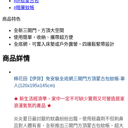
#防蚊蒙古包
#睡簾蚊帳
商品特色
全新三開門，方頂大空間
使用簡單，收納、攜帶超方便
全底網、可置入床墊或戶外露營，四邊鬆緊帶設計
商品詳情
棉花田【伊菲】免安裝全底網三開門方頂蒙古包蚊帳-單
人(120x195x145cm)
★ 新生活經濟學，家中一定不可缺少實用又可營造居家
浪漫氣氛的產品 ★
炎炎夏日最討厭的蚊蟲紛紛出籠，使用殺蟲劑不但刺鼻
且對人體有害，全新推出三開門方頂蒙古包蚊帳，超大