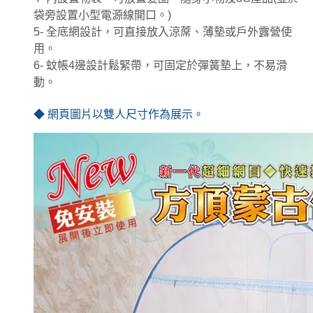
袋旁設置小型電源線開口。)
5- 全底網設計，可直接放入涼蓆、薄墊或戶外露營使
用。
6- 蚊帳4邊設計鬆緊帶，可固定於彈簧墊上，不易滑
動。
◆ 網頁圖片以雙人尺寸作為展示。