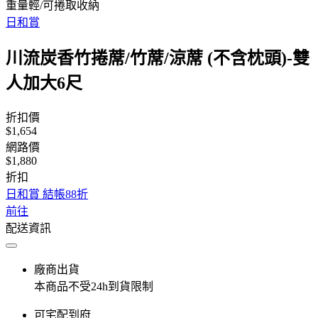
重量輕/可捲取收納
日和賞
川流炭香竹捲蓆/竹蓆/涼蓆 (不含枕頭)-雙
人加大6尺
折扣價
$1,654
網路價
$1,880
折扣
日和賞 結帳88折
前往
配送資訊
廠商出貨
本商品不受24h到貨限制
可宅配到府