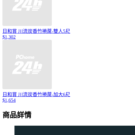
日和賞 川流炭香竹捲蓆-雙人5尺
$1,302
日和賞 川流炭香竹捲蓆-加大6尺
$1,654
商品詳情