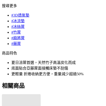
搜尋更多
#3D透氣墊
#冰涼墊
#冰絲蓆
#竹蓆
#麻將蓆
#藤蓆
商品特色
夏日涼蓆首選，天然竹子高溫炭化而成
底面貼合亞藤蓆面接觸床墊不刮傷
更輕量 折捲收納更方便，重量減少超過50%
相關商品