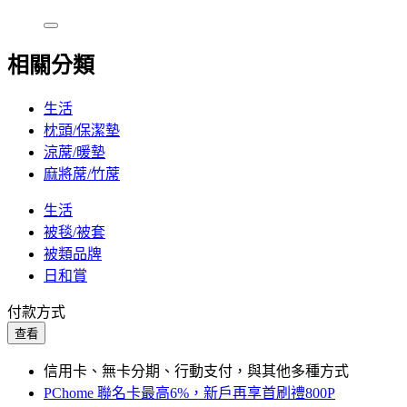
相關分類
生活
枕頭/保潔墊
涼蓆/暖墊
麻將蓆/竹蓆
生活
被毯/被套
被類品牌
日和賞
付款方式
查看
信用卡、無卡分期、行動支付，與其他多種方式
PChome 聯名卡最高6%，新戶再享首刷禮800P