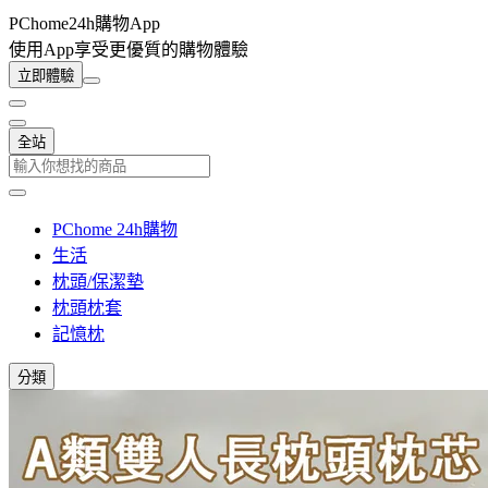
PChome24h購物App
使用App享受更優質的購物體驗
立即體驗
全站
PChome 24h購物
生活
枕頭/保潔墊
枕頭枕套
記憶枕
分類