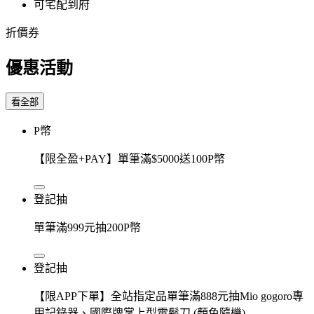
可宅配到府
折價券
優惠活動
看全部
P幣
【限全盈+PAY】單筆滿$5000送100P幣
登記抽
單筆滿999元抽200P幣
登記抽
【限APP下單】全站指定品單筆滿888元抽Mio gogoro專
用記錄器、國際牌掌上型電鬍刀 (顏色隨機)