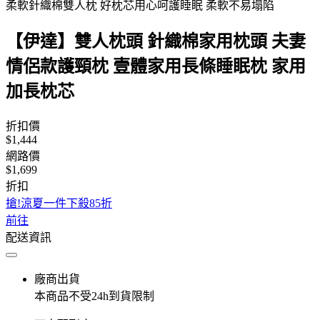
柔軟針織棉雙人枕 好枕芯用心呵護睡眠 柔軟不易塌陷
【伊達】雙人枕頭 針織棉家用枕頭 夫妻
情侶款護頸枕 壹體家用長條睡眠枕 家用
加長枕芯
折扣價
$1,444
網路價
$1,699
折扣
搶!涼夏一件下殺85折
前往
配送資訊
廠商出貨
本商品不受24h到貨限制