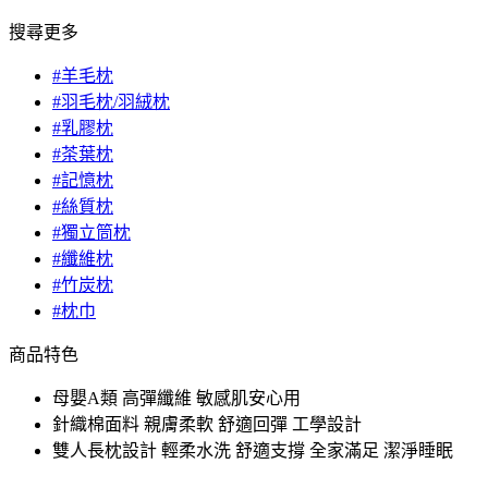
搜尋更多
#羊毛枕
#羽毛枕/羽絨枕
#乳膠枕
#茶葉枕
#記憶枕
#絲質枕
#獨立筒枕
#纖維枕
#竹炭枕
#枕巾
商品特色
母嬰A類 高彈纖維 敏感肌安心用
針織棉面料 親膚柔軟 舒適回彈 工學設計
雙人長枕設計 輕柔水洗 舒適支撐 全家滿足 潔淨睡眠