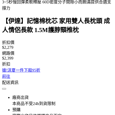
3~5秒慢回彈柔軟釋壓 60D密度分子間隙小而飽滿提供合適支
撐力
【伊達】記憶棉枕芯 家用雙人長枕頭 成
人情侶長款 1.5M護脖頸椎枕
折扣價
$2,279
網路價
$2,399
折扣
搶!涼夏一件下殺95折
前往
配送資訊
廠商出貨
本商品不受24h到貨限制
預購