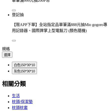
單筆滿999元抽200P幣
登記抽
【限APP下單】全站指定品單筆滿888元抽Mio gogoro專
用記錄器、國際牌掌上型電鬍刀 (顏色隨機)
規格
選擇
白色150*30*10
灰色150*30*10
相關分類
生活
枕頭/保潔墊
枕頭枕套