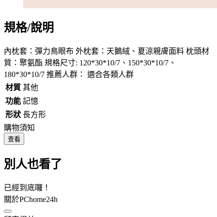
規格/說明
內枕套：彈力鳥眼布 外枕套：天鵝絨、夏涼親膚面料 枕頭材
質：聚氨酯 規格尺寸: 120*30*10/7、150*30*10/7、
180*30*10/7 推薦人群： 適合各類人群
材質
其他
功能
記憶
形狀
長方形
購物須知
查看
別人也看了
已經到底囉！
關於PChome24h