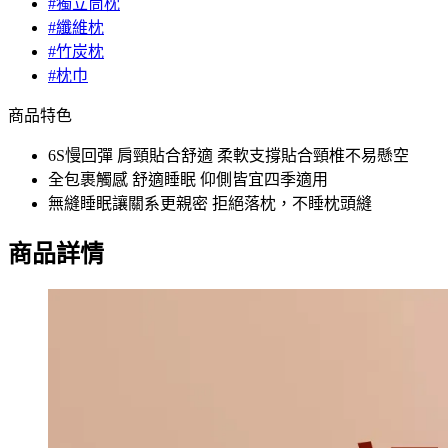
#獨立筒枕
#纖維枕
#竹炭枕
#枕巾
商品特色
6S慢回彈 肩頸貼合舒適 柔軟支撐貼合頸椎不易懸空
全包裹觸感 舒適睡眠 仰側皆宜四季適用
無縫睡眠讓關系更親密 拒絕落枕，不睡枕頭縫
商品詳情