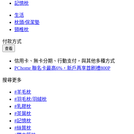
記憶枕
生活
枕頭/保潔墊
頸椎枕
付款方式
查看
信用卡、無卡分期、行動支付，與其他多種方式
PChome 聯名卡最高6%，新戶再享首刷禮800P
搜尋更多
#羊毛枕
#羽毛枕/羽絨枕
#乳膠枕
#茶葉枕
#記憶枕
#絲質枕