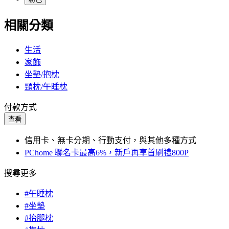
相關分類
生活
家飾
坐墊/抱枕
頸枕/午睡枕
付款方式
查看
信用卡、無卡分期、行動支付，與其他多種方式
PChome 聯名卡最高6%，新戶再享首刷禮800P
搜尋更多
#午睡枕
#坐墊
#抬腿枕