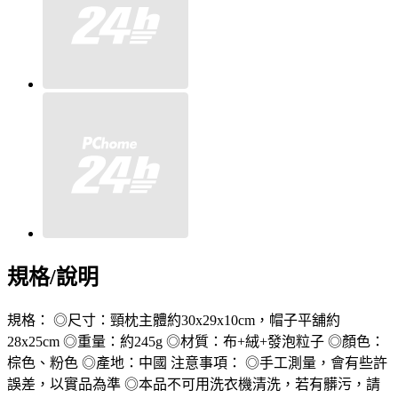
規格/說明
規格： ◎尺寸：頸枕主體約30x29x10cm，帽子平舖約
28x25cm ◎重量：約245g ◎材質：布+絨+發泡粒子 ◎顏色：
棕色、粉色 ◎產地：中國 注意事項： ◎手工測量，會有些許
誤差，以實品為準 ◎本品不可用洗衣機清洗，若有髒污，請