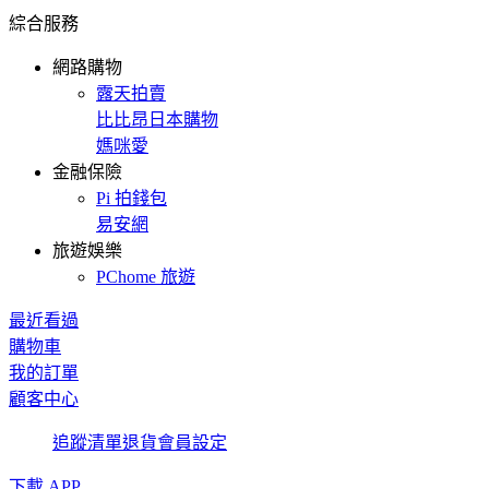
綜合服務
網路購物
露天拍賣
比比昂日本購物
媽咪愛
金融保險
Pi 拍錢包
易安網
旅遊娛樂
PChome 旅遊
最近看過
購物車
我的訂單
顧客中心
追蹤清單
退貨
會員設定
下載 APP