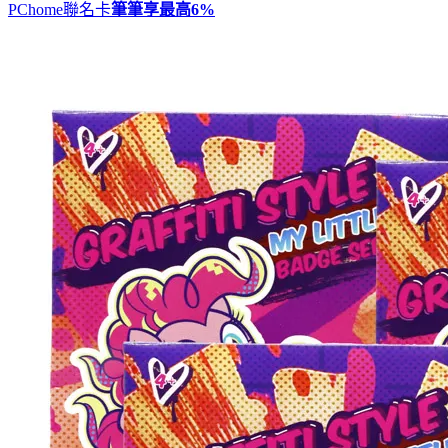
PChome聯名卡
筆筆享最高
6%