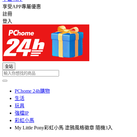
享受APP專屬優惠
註冊
登入
全站
PChome 24h購物
生活
玩具
強檔IP
彩虹小馬
My Little Pony彩虹小馬 塗鴉風格徽章 隨機3入