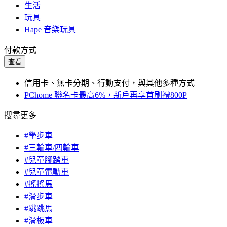
生活
玩具
Hape 音樂玩具
付款方式
查看
信用卡、無卡分期、行動支付，與其他多種方式
PChome 聯名卡最高6%，新戶再享首刷禮800P
搜尋更多
#學步車
#三輪車/四輪車
#兒童腳踏車
#兒童電動車
#搖搖馬
#滑步車
#跳跳馬
#滑板車