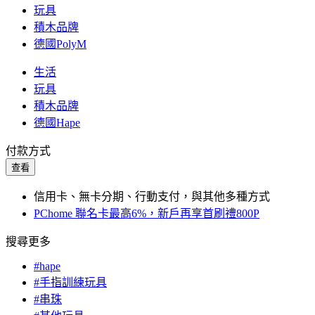
玩具
積木品牌
德國PolyM
生活
玩具
積木品牌
德國Hape
付款方式
查看
信用卡、無卡分期、行動支付，與其他多種方式
PChome 聯名卡最高6%，新戶再享首刷禮800P
搜尋更多
#hape
#手指訓練玩具
#串珠