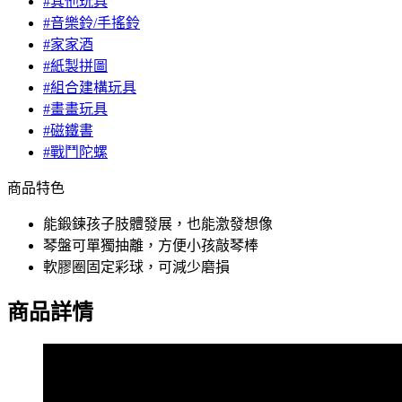
#其他玩具
#音樂鈴/手搖鈴
#家家酒
#紙製拼圖
#組合建構玩具
#畫畫玩具
#磁鐵書
#戰鬥陀螺
商品特色
能鍛鍊孩子肢體發展，也能激發想像
琴盤可單獨抽離，方便小孩敲琴棒
軟膠圈固定彩球，可減少磨損
商品詳情