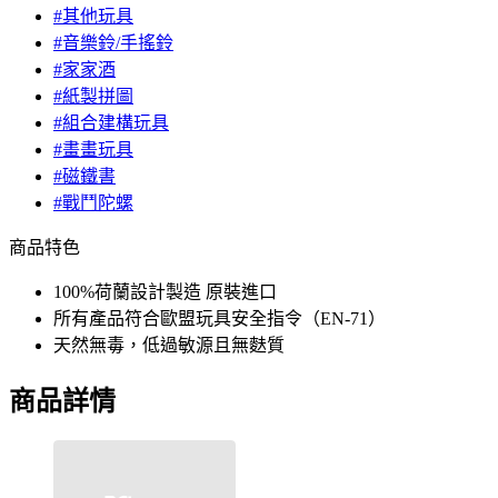
#其他玩具
#音樂鈴/手搖鈴
#家家酒
#紙製拼圖
#組合建構玩具
#畫畫玩具
#磁鐵書
#戰鬥陀螺
商品特色
100%荷蘭設計製造 原裝進口
所有產品符合歐盟玩具安全指令（EN-71）
天然無毒，低過敏源且無麩質
商品詳情