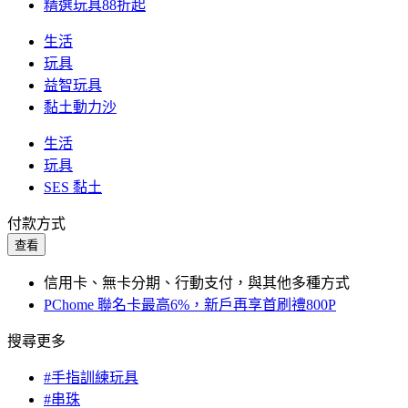
精選玩具88折起
生活
玩具
益智玩具
黏土動力沙
生活
玩具
SES 黏土
付款方式
查看
信用卡、無卡分期、行動支付，與其他多種方式
PChome 聯名卡最高6%，新戶再享首刷禮800P
搜尋更多
#手指訓練玩具
#串珠