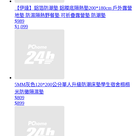
【伊達】鋁箔防潮墊 鋁膜底隔熱墊200*180cm 戶外露營
地墊 防濕隔熱野餐墊 可折疊露營墊 防潮墊
$989
$1,099
5MM灰色120*200公分單人升級防潮床墊學生宿舍榻榻
米防黴隔濕墊
$809
$899