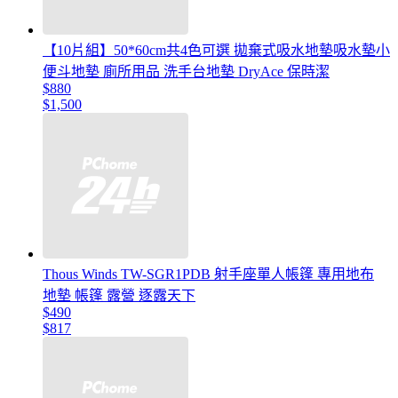
【10片組】50*60cm共4色可選 拋棄式吸水地墊吸水墊小
便斗地墊 廁所用品 洗手台地墊 DryAce 保時潔
$880
$1,500
Thous Winds TW-SGR1PDB 射手座單人帳篷 專用地布
地墊 帳篷 露營 逐露天下
$490
$817