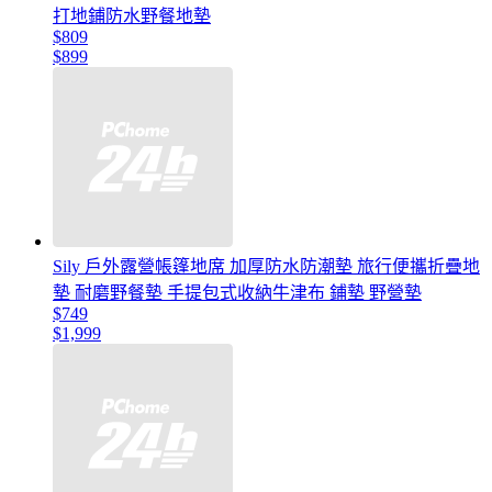
打地鋪防水野餐地墊
$809
$899
Sily 戶外露營帳篷地席 加厚防水防潮墊 旅行便攜折疊地
墊 耐磨野餐墊 手提包式收納牛津布 鋪墊 野營墊
$749
$1,999