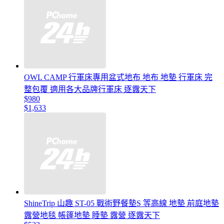
OWL CAMP 行軍床專用盆式地布 地布 地墊 行軍床 完
整包覆 適用各大品牌行軍床 逐露天下
$980
$1,633
ShineTrip 山趣 ST-05 戰術野餐墊S 等高線 地墊 前庭地墊
露營地毯 帳篷地墊 睡墊 露營 逐露天下