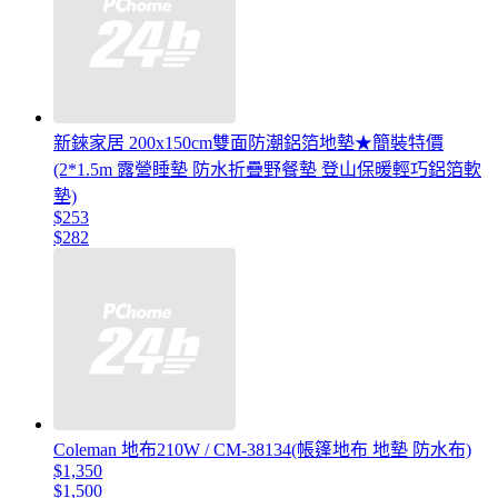
新錸家居 200x150cm雙面防潮鋁箔地墊★簡裝特價
(2*1.5m 露營睡墊 防水折疊野餐墊 登山保暖輕巧鋁箔軟
墊)
$253
$282
Coleman 地布210W / CM-38134(帳篷地布 地墊 防水布)
$1,350
$1,500