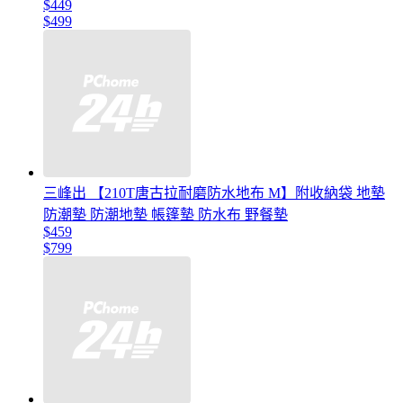
$449
$499
三峰出 【210T唐古拉耐磨防水地布 M】附收納袋 地墊
防潮墊 防潮地墊 帳篷墊 防水布 野餐墊
$459
$799