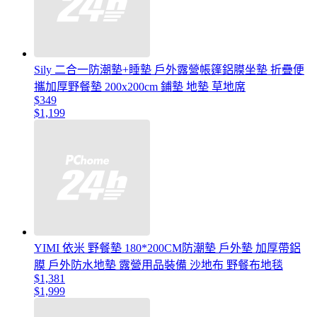
Sily 二合一防潮墊+睡墊 戶外露營帳篷鋁膜坐墊 折疊便
攜加厚野餐墊 200x200cm 鋪墊 地墊 草地席
$349
$1,199
YIMI 依米 野餐墊 180*200CM防潮墊 戶外墊 加厚帶鋁
膜 戶外防水地墊 露營用品裝備 沙地布 野餐布地毯
$1,381
$1,999