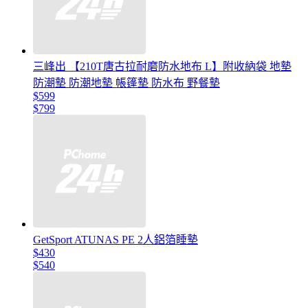
三峰出 【210T唐古拉耐磨防水地布 L】附收納袋 地墊
防潮墊 防潮地墊 帳篷墊 防水布 野餐墊
$599
$799
GetSport ATUNAS PE 2人鋁箔睡墊
$430
$540