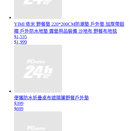
YIMI 依米 野餐墊 220*200CM防潮墊 戶外墊 加厚帶鋁
膜 戶外防水地墊 露營用品裝備 沙地布 野餐布地毯
$1,535
$1,999
便攜防水折疊桌布遮陽簾野餐戶外墊
$399
$699