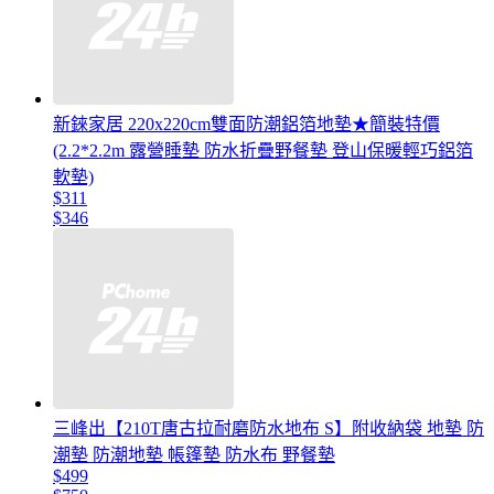
新錸家居 220x220cm雙面防潮鋁箔地墊★簡裝特價
(2.2*2.2m 露營睡墊 防水折疊野餐墊 登山保暖輕巧鋁箔
軟墊)
$311
$346
三峰出【210T唐古拉耐磨防水地布 S】附收納袋 地墊 防
潮墊 防潮地墊 帳篷墊 防水布 野餐墊
$499