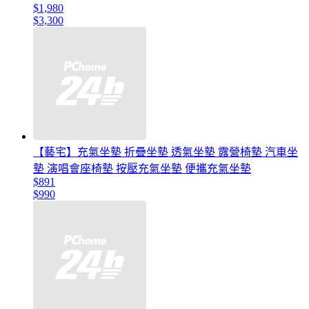
$1,980
$3,300
【藝宅】充氣坐墊 折疊坐墊 透氣坐墊 露營椅墊 汽車坐
墊 演唱會座椅墊 按壓充氣坐墊 便攜充氣坐墊
$891
$990