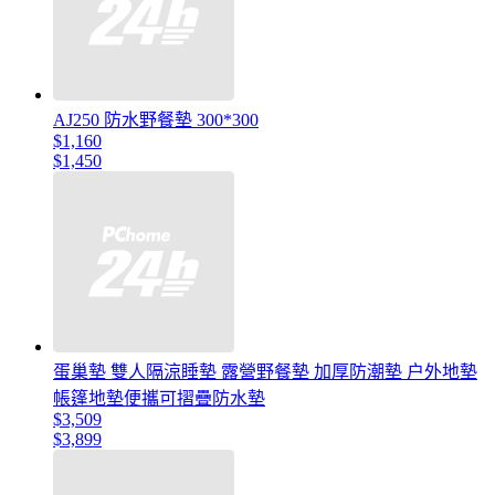
AJ250 防水野餐墊 300*300
$1,160
$1,450
蛋巢墊 雙人隔涼睡墊 露營野餐墊 加厚防潮墊 户外地墊
帳篷地墊便攜可摺疊防水墊
$3,509
$3,899