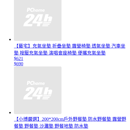
【藝宅】充氣坐墊 折疊坐墊 露營椅墊 透氣坐墊 汽車坐
墊 按壓充氣坐墊 演唱會座椅墊 便攜充氣坐墊
$621
$690
【小博嚴選】200*200cm戶外野餐墊 防水野餐墊 露營野
餐墊 野餐墊 沙灘墊 野餐地墊 防水墊