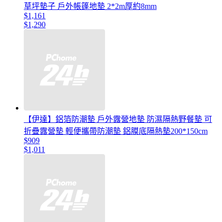
草坪墊子 戶外帳篷地墊 2*2m厚約8mm
$1,161
$1,290
【伊達】鋁箔防潮墊 戶外露營地墊 防濕隔熱野餐墊 可
折疊露營墊 輕便攜帶防潮墊 鋁膜底隔熱墊200*150cm
$909
$1,011