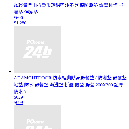
超輕量登山折疊蛋殼鋁箔睡墊 泡棉防潮墊 露營睡墊 野
餐墊 保潔墊
$690
$1,280
ADAMOUTDOOR 防水經典隨身野餐墊 ( 防潮墊 野餐墊
地墊 防水 野餐墊 海灘墊 折疊 露營 野營 200X200 超厚
防水 )
$629
$699