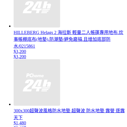
HILLEBERG Helags 2 海拉斯 輕量二人帳篷專用地布.炊
事帳棚底布(地墊).防潮墊/避免磨損.且增加底部防
水/0215861
$3,200
$3,200
300x300超聲波風格防水地墊 超聲波 防水地墊 露營 逐露
天下
$1,480