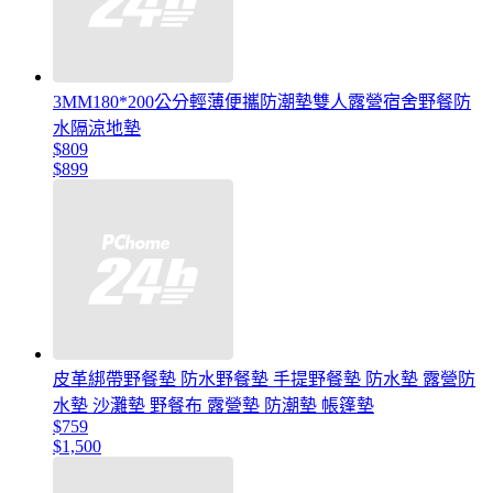
3MM180*200公分輕薄便攜防潮墊雙人露營宿舍野餐防
水隔涼地墊
$809
$899
皮革綁帶野餐墊 防水野餐墊 手提野餐墊 防水墊 露營防
水墊 沙灘墊 野餐布 露營墊 防潮墊 帳篷墊
$759
$1,500