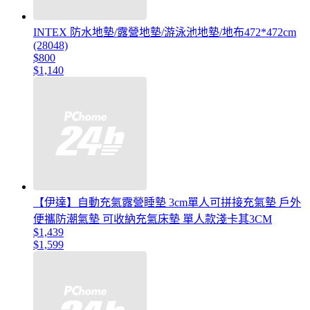
INTEX 防水地墊/露營地墊/游泳池地墊/地布472*472cm
(28048)
$800
$1,140
【伊達】自動充氣露營睡墊 3cm單人可拼接充氣墊 戶外
便攜防潮氣墊 可收納充氣床墊 單人款淺卡其3CM
$1,439
$1,599