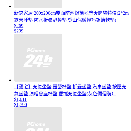
新錸家居 200x200cm雙面防潮鋁箔地墊★簡裝特價(2*2m
露營睡墊 防水折疊野餐墊 登山保暖輕巧鋁箔軟墊)
$269
$299
【藝宅】充氣坐墊 露營椅墊 折疊坐墊 汽車坐墊 按壓充
氣坐墊 演唱會座椅墊 便攜充氣坐墊(灰色倆個裝）
$1,611
$1,790