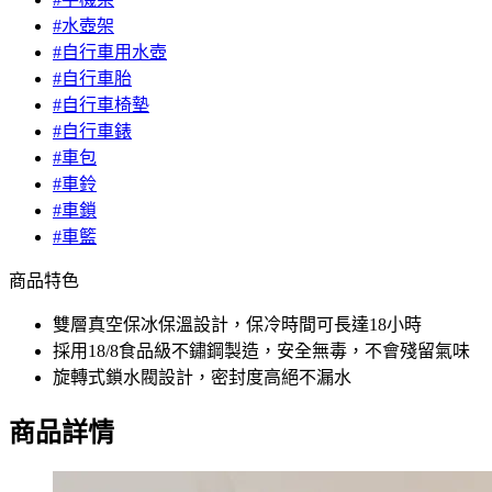
#水壺架
#自行車用水壺
#自行車胎
#自行車椅墊
#自行車錶
#車包
#車鈴
#車鎖
#車籃
商品特色
雙層真空保冰保溫設計，保冷時間可長達18小時
採用18/8食品級不鏽鋼製造，安全無毒，不會殘留氣味
旋轉式鎖水閥設計，密封度高絕不漏水
商品詳情