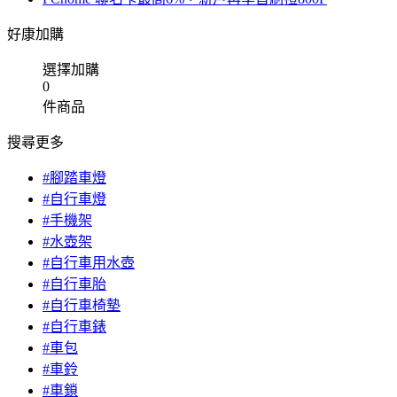
好康加購
選擇加購
0
件商品
搜尋更多
#腳踏車燈
#自行車燈
#手機架
#水壺架
#自行車用水壺
#自行車胎
#自行車椅墊
#自行車錶
#車包
#車鈴
#車鎖