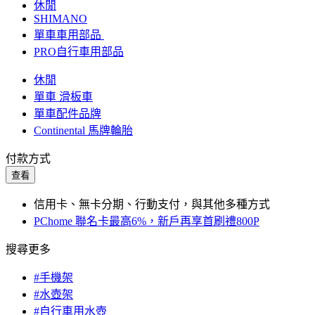
休閒
SHIMANO
單車車用部品
PRO自行車用部品
休閒
單車 滑板車
單車配件品牌
Continental 馬牌輪胎
付款方式
查看
信用卡、無卡分期、行動支付，與其他多種方式
PChome 聯名卡最高6%，新戶再享首刷禮800P
搜尋更多
#手機架
#水壺架
#自行車用水壺