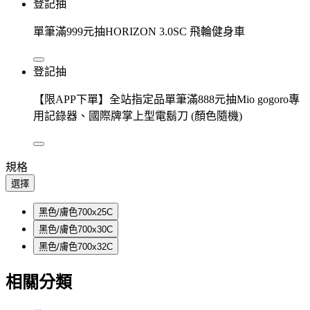
登記抽
單筆滿999元抽HORIZON 3.0SC 飛輪健身車
登記抽
【限APP下單】全站指定品單筆滿888元抽Mio gogoro專
用記錄器、國際牌掌上型電鬍刀 (顏色隨機)
規格
選擇
黑色/膚色700x25C
黑色/膚色700x30C
黑色/膚色700x32C
相關分類