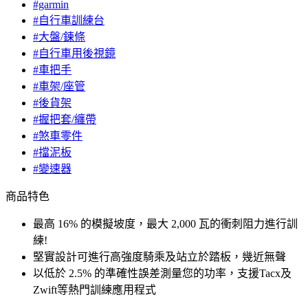
#garmin
#自行車訓練台
#大盤/鍊條
#自行車用後視鏡
#車把手
#車架/座管
#後貨架
#握把套/纏帶
#煞車零件
#擋泥板
#變速器
商品特色
最高 16% 的模擬坡度，最大 2,000 瓦的衝刺阻力進行訓
練!
堅實設計可進行高強度騎乘及站立於踏板，幾近無聲
以低於 2.5% 的準確性誤差測量您的功率，支援Tacx及
Zwift等熱門訓練應用程式