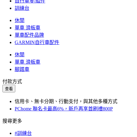
自行車零/組件
訓練台
休閒
單車 滑板車
單車配件品牌
GARMIN自行車配件
休閒
單車 滑板車
腳踏車
付款方式
查看
信用卡、無卡分期、行動支付，與其他多種方式
PChome 聯名卡最高6%，新戶再享首刷禮800P
搜尋更多
#訓練台