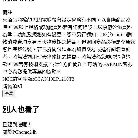
備註
※商品圖檔顏色因電腦螢幕設定會略有不同，以實際商品為
準。 ※以上規格或功能資料若有任何錯誤，以原廠公佈資料
為準，功能及規格如有變更，恕不另行通知。 ※於Garmin購
物消費者均享有七天猶豫期之權益，但退回商品必須是全新狀
態且完整包裝，若已拆開包裝並為加值交易或進行記名登記
者，將無法適用七天猶豫期之權益，將無法為您辦理退貨退
款。 ※若有技術支援、操作方面問題，可洽詢GARMIN客服
中心為您提供專業的協助。
NCC許可字號:CCAN19LP1210T3
購物須知
查看
別人也看了
已經到底囉！
關於PChome24h