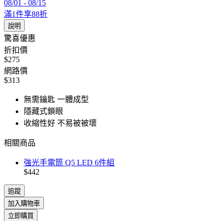
08/01
-
08/15
滿1件享88折
說明
驚喜優惠
折扣價
$275
網路價
$313
無需鑰匙 一體成型
隱藏式鎖眼
收縮性好 不易被被壞
相關商品
強光手電筒 Q5 LED 6件組
$442
追蹤
加入購物車
立即購買