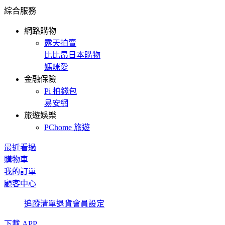
綜合服務
網路購物
露天拍賣
比比昂日本購物
媽咪愛
金融保險
Pi 拍錢包
易安網
旅遊娛樂
PChome 旅遊
最近看過
購物車
我的訂單
顧客中心
追蹤清單
退貨
會員設定
下載 APP