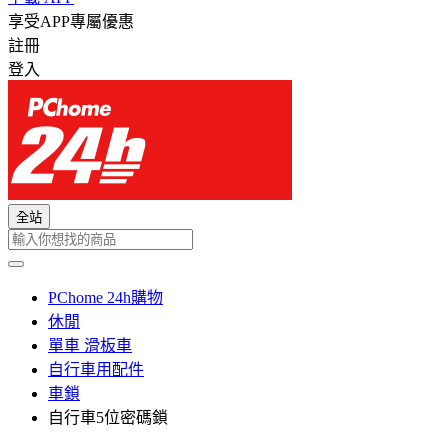
享受APP專屬優惠
註冊
登入
全站
PChome 24h購物
休閒
單車 滑板車
自行車用配件
車鎖
自行車5位密碼鎖