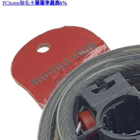
PChome聯名卡
筆筆享最高
6%