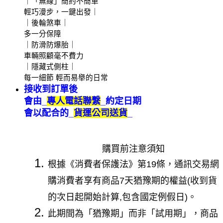
｜「無線」簡約不簡單
輕巧漫步，一鍵出發｜
｜後輪煞車｜
多一分保障
｜防滑防爆胎｜
車輛照顧毫不費力
｜隱藏式側柱｜
每一細節 輕而易舉的日常
接收到訂單後
會由_
專人電話聯繫
_約定日期
會以配合的_
貨運公司送貨
_
購買前注意須知
根據《消費者保護法》第19條，通訊交易網
購消費者享有商品7天猶豫期的權益(收到貨
的次日起開始計算,包含國定例假日)。
此期間為「猶豫期」而非「試用期」，商品