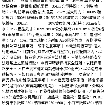
SoMo Club[雙驅]星艦款電動滑板車 車色：消光黑 車身材質：
鎂鋁合金、碳纖維 續航里程：35km 充電時間：4-5小時 輪
胎：7.5吋防爆實心胎 最大速度：25km 最大馬力：1000W 額
定馬力：500W 變速段位：5/15/25/30 爬坡能力：20%坡度能可
以維持：30km/h 30%坡度能可以維持：30km/h 防
水：IP55 產品尺寸：109x18x118公分(展開) 110x18x 48公分(摺
疊) 車身重量：13kg 最大載重：120kg 車輛APP ：No 電池容
量：42V，10Ah 煞車規格：前輪E-ABS電子煞車，後擋泥板
機械煞車 注意事項 ｜騎乘注意事項｜ ＊電動滑板車等”個人
行動器具”，目前是可以在地方政府擬定可行使範圍之內，以
及河濱公園，校區等封閉區域合法騎乘。 ＊請勿在道路安全
法規禁止之道路行駛。 ＊行車時請保持安全距離，以確保用
路安全。 ＊在天氣不穩定時請勿騎乘(EX:雨天)，以免造成車
體損壞。 ＊如遇雨天與路滑地面請減速通行，以策安全。 ｜
商品退/換貨/維修注意事項｜ ＊本產品落地騎乘後，將會影響
您的退貨權益(鑑賞期非試用期)。 ＊因應環保愛地球，外箱及
包材強烈建議保留，可作為後續維修保養寄送使用，若遺失包
材&外箱需酌收費用如下： 旗艦款、輕量款、星艦款、PURE
所有車系紙箱 350+單趟運費250 =600； 小白車紙箱450+單趟