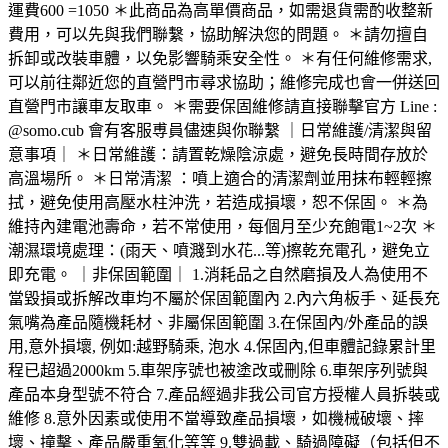
運費600 =1050 ＊此商品為高單價商品，如需退貨需酌收整新
費用，可以先與我們聯繫，協助解決您的問題。 ＊請勿擅自
拆卸或改裝車體，以免影響騎乘安全性。 ＊有任何維修需求,
可以前往鄰近您的直營門市尋求協助；維修完成也會一併送回
直營門市讓車友取車。 ＊需要保固維修請直接聯擊官方 Line :
@somo.cub 會有客服尃員儘速與你聯繫 ｜日常維護/清潔與留
意事項｜ ＊日常維護：請置乾燥陰涼處，避免長時間存放於
高溫場所。 ＊日常清潔 ：噴上適合的清潔劑並用抹布輕輕擦
拭，避免使用高壓水柱沖洗，若造成損壞，恕不保固。 ＊為
維持內建電池壽命，若不常使用，每個月至少充飽電1~2次 ＊
潮濕環境處理：(雨天、噴濺到水花...等)擦乾充電孔，避免立
即充電。 ｜非保固範圍｜ 1.消耗品之自然磨損及人為使用不
當毀損或拆解改車均不屬於保固範圍內 2.內六角板手、延長充
氣嘴為產品隨機耗材、非屬保固範圍 3.在保固內/外產品的誤
用,意外損壞, 例如:越野騎乘, 泡水 4.保固內,但車體記錄累計里
程已超過2000km 5.車架序號也被塗改或刪除 6.車架序列號與
產品本身型號不符合 7.產品經過非我公司官方授權人員拆裝或
維修 8.意外因素或使用不當導致產品損壞，如機械破壞、摔
壞、撞擊、產品嚴重氧化等等 9.雙過載、騎過障礙（包括但不