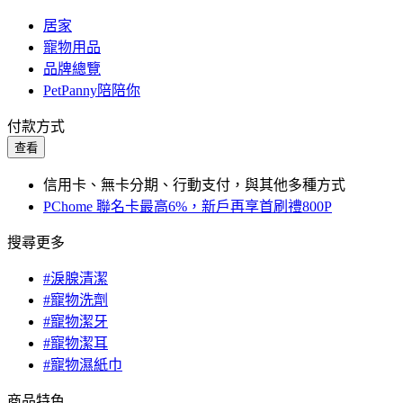
居家
寵物用品
品牌總覽
PetPanny陪陪你
付款方式
查看
信用卡、無卡分期、行動支付，與其他多種方式
PChome 聯名卡最高6%，新戶再享首刷禮800P
搜尋更多
#淚腺清潔
#寵物洗劑
#寵物潔牙
#寵物潔耳
#寵物濕紙巾
商品特色