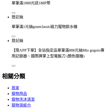
單筆滿1888元送188P幣
登記抽
單筆滿1元抽grantclassic磁力寵物飲水機
登記抽
【限APP下單】全站指定品單筆滿888元抽Mio gogoro專
用記錄器、國際牌掌上型電鬍刀 (顏色隨機)
相關分類
居家
寵物用品
寵物洗沐清潔
寵物濕紙巾