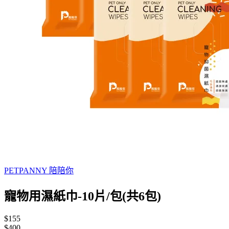
PETPANNY 陪陪你
寵物用濕紙巾-10片/包(共6包)
$155
$400