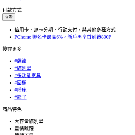
付款方式
查看
信用卡、無卡分期、行動支付，與其他多種方式
PChome 聯名卡最高6%，新戶再享首刷禮800P
搜尋更多
#貓籠
#貓別墅
#多功能家具
#圍欄
#睡床
#籠子
商品特色
大容量貓別墅
盡情跳躍