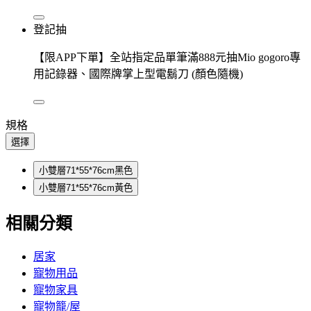
登記抽
【限APP下單】全站指定品單筆滿888元抽Mio gogoro專
用記錄器、國際牌掌上型電鬍刀 (顏色隨機)
規格
選擇
小雙層71*55*76cm黑色
小雙層71*55*76cm黃色
相關分類
居家
寵物用品
寵物家具
寵物籠/屋