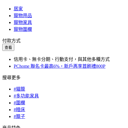
居家
寵物用品
寵物家具
寵物圍欄
付款方式
查看
信用卡、無卡分期、行動支付，與其他多種方式
PChome 聯名卡最高6%，新戶再享首刷禮800P
搜尋更多
#貓籠
#多功能家具
#圍欄
#睡床
#籠子
商品特色