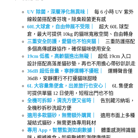
UV 除菌，深層淨化無異味｜
每 6 小時 UV 紫外
線殺菌搭配香芬塊，除臭殺菌更有感
60L大球倉，自由伸展不受限｜
超大 60L 球型
倉，最大可提供 10kg 的貓咪寬敞空間、自由轉身
三重安全防護，愛貓也不怕夾貓｜
三重防護搭配
多個高傳感器協作，確保貓咪使用安全
19cm 低檻，高齡貓進出無礙｜
超低 19cm 入口
設計搭配高落差貓砂墊，再也不用擔心帶砂趴趴走
36dB 超低音量，寧靜運轉不擾眠｜
運轉聲音僅
36dB，安靜運行不打擾貓咪甜睡
6L 大容量集便盒，出差旅行也安心｜
6L 集便倉
可提供單貓 12 日使用，短程出門也不怕
全機可拆卸，清洗方便又省時｜
告別藏污納垢，
全機秒拆秒洗超方便
適用多款貓砂，無需額外購買｜
適用市面上多種
凝結式貓砂，無需更換專用耗材
專用 App，智慧監測如廁數據｜
體重感測辨識貓
咪，根據進食、如廁數據監測健康情形