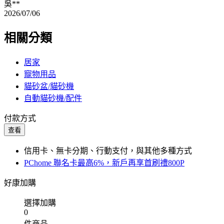
吳**
2026/07/06
相關分類
居家
寵物用品
貓砂盆/貓砂機
自動貓砂機/配件
付款方式
查看
信用卡、無卡分期、行動支付，與其他多種方式
PChome 聯名卡最高6%，新戶再享首刷禮800P
好康加購
選擇加購
0
件商品