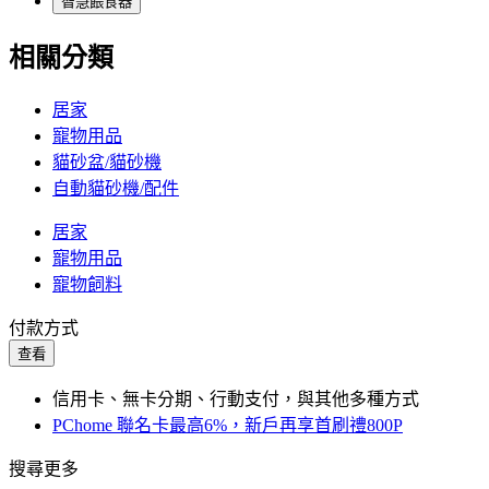
智慧餵食器
相關分類
居家
寵物用品
貓砂盆/貓砂機
自動貓砂機/配件
居家
寵物用品
寵物飼料
付款方式
查看
信用卡、無卡分期、行動支付，與其他多種方式
PChome 聯名卡最高6%，新戶再享首刷禮800P
搜尋更多