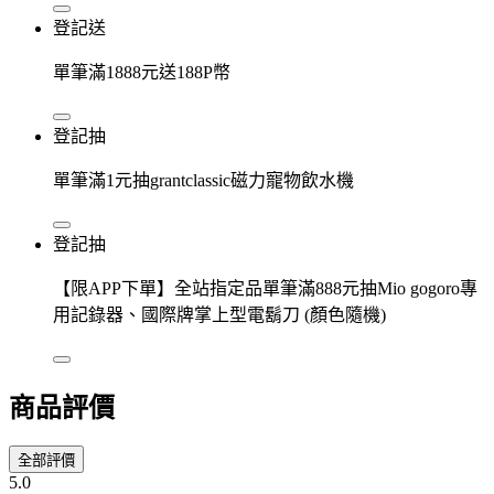
登記送
單筆滿1888元送188P幣
登記抽
單筆滿1元抽grantclassic磁力寵物飲水機
登記抽
【限APP下單】全站指定品單筆滿888元抽Mio gogoro專
用記錄器、國際牌掌上型電鬍刀 (顏色隨機)
商品評價
全部評價
5.0