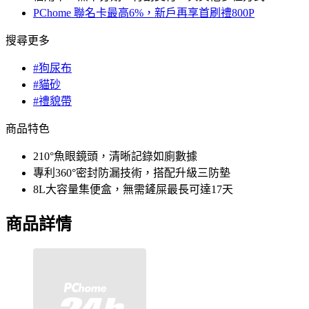
PChome 聯名卡最高6%，新戶再享首刷禮800P
搜尋更多
#狗尿布
#貓砂
#禮貌帶
商品特色
210°魚眼鏡頭，清晰記錄如廁數據
專利360°密封防漏技術，搭配升級三防墊
8L大容量集便盒，無需鏟屎最長可達17天
商品詳情