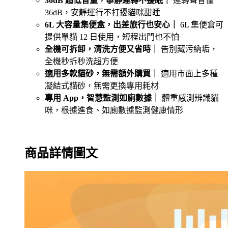
36dB 超低音量，寧靜運轉不擾眠｜
運轉聲音僅
36dB，安靜運行不打擾貓咪甜睡
6L 大容量集便盒，出差旅行也安心｜
6L 集便倉可
提供單貓 12 日使用，短程出門也不怕
全機可拆卸，清洗方便又省時｜
告別藏污納垢，
全機秒拆秒洗超方便
適用多款貓砂，無需額外購買｜
適用市面上多種
凝結式貓砂，無需更換專用耗材
專用 App，智慧監測如廁數據｜
體重感測辨識貓
咪，根據進食、如廁數據監測健康情形
商品詳情圖文