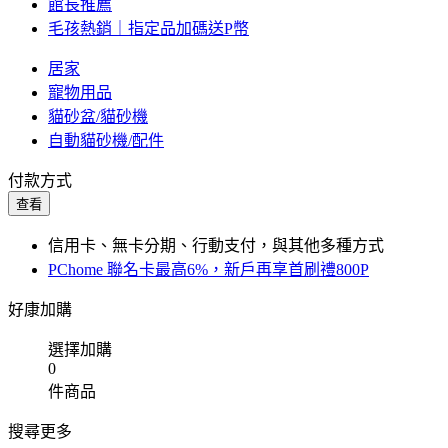
館長推薦
毛孩熱銷｜指定品加碼送P幣
居家
寵物用品
貓砂盆/貓砂機
自動貓砂機/配件
付款方式
查看
信用卡、無卡分期、行動支付，與其他多種方式
PChome 聯名卡最高6%，新戶再享首刷禮800P
好康加購
選擇加購
0
件商品
搜尋更多