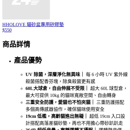
HHOLOVE 貓砂盆專用矽膠墊
$550
商品詳情
產品優勢
UV 除菌，深層淨化無異味｜
每 6 小時 UV 紫外線
殺菌搭配香芬塊，除臭殺菌更有感
60L大球倉，自由伸展不受限｜
超大 60L 球型倉，
最大可提供 10kg 的貓咪寬敞空間、自由轉身
三重安全防護，愛貓也不怕夾貓｜
三重防護搭配
多個高傳感器協作，確保貓咪使用安全
19cm 低檻，高齡貓進出無礙｜
超低 19cm 入口設
計搭配高落差貓砂墊，再也不用擔心帶砂趴趴走