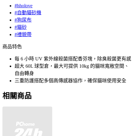
#hholove
#自動貓砂機
#狗尿布
#貓砂
#禮貌帶
商品特色
每 6 小時 UV 紫外線殺菌搭配香芬塊，除臭殺菌更有感
超大 60L 球型倉，最大可提供 10kg 的貓咪寬敞空間、
自由轉身
三重防護搭配多個高傳感器協作，確保貓咪使用安全
相關商品