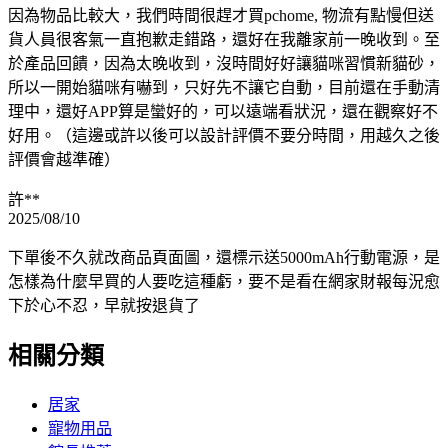
因為物品比較大，我們時間很趕才買pchome, 物流有點慢但送
貨人員很客氣一直抱歉走錯路，還好在我離家前一晚收到。至
於產品回饋，因為太晚收到，沒時間好好讓貓咪習慣新貓砂，
所以一開始貓咪有嚇到，只好先不讓它自動，目前還在手動清
理中，還好APP算是蠻好的，可以遠端看狀況，還在觀察好不
好用。（這邊或許以後可以設計評價不要分時間，用越久之後
評價會越準確）
許**
2025/08/10
下單後不久就改商品頁面圖，還標示送5000mAh行動電源，是
怎樣為什麼早買的人要吃這種虧，要不是看在網家財報每況愈
下於心不忍，早就按退貨了
相關分類
居家
寵物用品