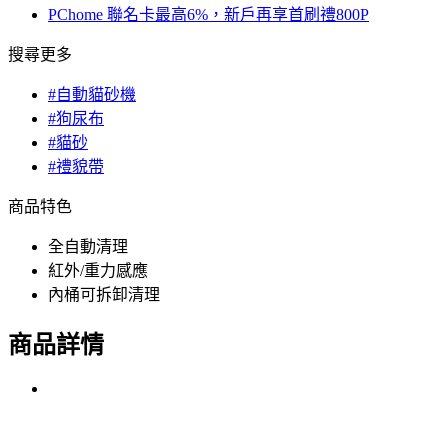
PChome 聯名卡最高6%，新戶再享首刷禮800P
搜尋更多
#自動貓砂機
#狗尿布
#貓砂
#禮貌帶
商品特色
全自動清理
紅外/重力感應
內桶可拆卸清理
商品詳情