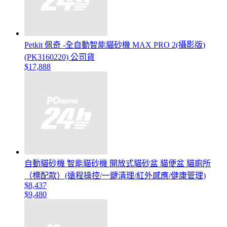
Petkit 佩奇 -全自動智能貓砂機 MAX PRO 2(攝影版)
(PK3160220) 公司貨
$17,888
自動貓砂機 智能貓砂機 開放式貓砂盆 貓便盆 貓廁所
（標配款）(遠程操控/一鍵清理/紅外感應/健康管理)
$8,437
$9,480