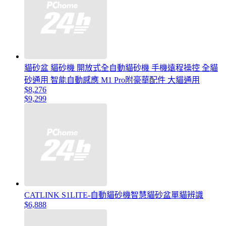
貓砂盆 貓砂機 開放式全自動貓砂機 手機遠程操控 全貓
砂通用 智能自動感應 M1 Pro附豪華配件 大貓通用
$8,276
$9,299
CATLINK S1LITE-自動貓砂機智慧貓砂盆單貓辨識
$6,888