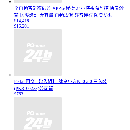
全自動智能貓砂盆 APP遠程操 24小時視頻監控 除臭殺
菌 防夾設計 大容量 自動清潔 靜音運行 防臭防漏
$14,418
$16,201
Petkit 佩奇 【2入組】-除臭小方N50 2.0 三入裝
(PK3160233)公司貨
$763