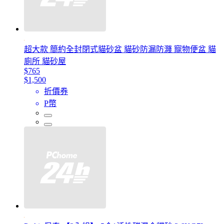
超大款 簡約全封閉式貓砂盆 貓砂防漏防濺 寵物便盆 貓
廁所 貓砂屋
$765
$1,500
折價券
P幣