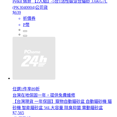
Petkit 佩奇 【2入組】-5合1活性碳混合貓砂 3.6KG7L
(PK3040004)公司貨
$639
折價券
P幣
任選1件享89折
台灣在地保固一年，提供免費維修
【台灣現貨 一年保固】寵物自動貓砂盆 自動貓砂機 貓
砂機 智能貓砂盆 56L大容量 除臭抑菌 電動貓砂盆
$7,565