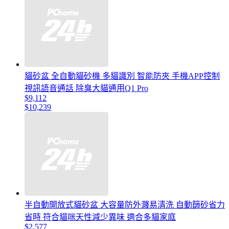
貓砂盆 全自動貓砂機 多貓識別 智能防夾 手機APP控制
視訊語音通話 除臭大貓通用Q1 Pro
$9,112
$10,239
半自動開放式貓砂盆 大容量防外濺易清洗 自動篩砂省力
省時 符合貓咪天性減少異味 適合多貓家庭
$2,577