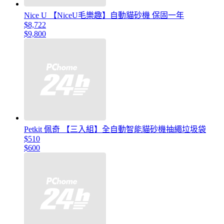
Nice U 【NiceU毛樂趣】自動貓砂機 保固一年
$8,722
$9,800
Petkit 佩奇 【三入組】全自動智能貓砂機抽繩垃圾袋
$510
$600