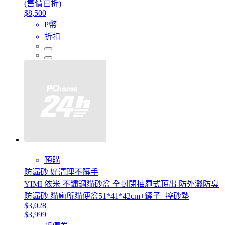
(售價已折)
$8,500
P幣
折扣
預購
防漏砂 好清理不髒手
YIMI 依米 不鏽鋼貓砂盆 全封閉抽屜式頂出 防外濺防臭
防漏砂 貓廁所貓便盆51*41*42cm+鏟子+控砂墊
$3,028
$3,999