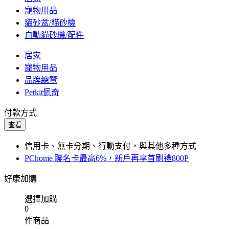
寵物用品
貓砂盆/貓砂機
自動貓砂機/配件
居家
寵物用品
品牌總覽
Petkit佩奇
付款方式
查看
信用卡、無卡分期、行動支付，與其他多種方式
PChome 聯名卡最高6%，新戶再享首刷禮800P
好康加購
選擇加購
0
件商品